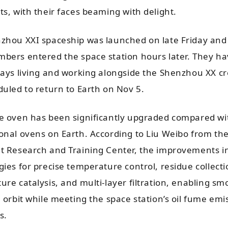
s, with their faces beaming with delight.
zhou XXI spaceship was launched on late Friday and 
bers entered the space station hours later. They ha
days living and working alongside the Shenzhou XX c
duled to return to Earth on Nov 5.
e oven has been significantly upgraded compared wi
onal ovens on Earth. According to Liu Weibo from th
t Research and Training Center, the improvements i
ies for precise temperature control, residue collecti
re catalysis, and multi-layer filtration, enabling sm
 orbit while meeting the space station’s oil fume emi
s.