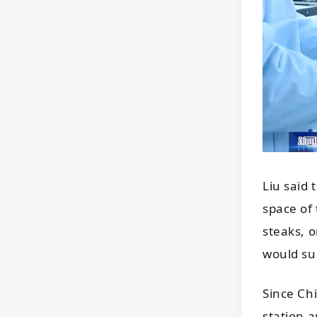
Liu said 
space of 
steaks, 
would su
Since Ch
station 