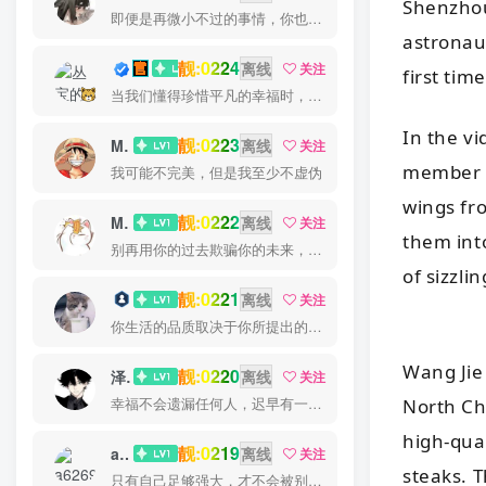
Shenzhou
即便是再微小不过的事情，你也要用心去做。这就是成功的秘密
astronau
靓:0224
丛宝
离线
关注
first time
当我们懂得珍惜平凡的幸福时，就已经成了人生的赢家
In the v
靓:0223
MS-康娃
离线
关注
member a
我可能不完美，但是我至少不虚伪
wings fr
靓:0222
Miss 先生
离线
关注
them int
别再用你的过去欺骗你的未来，过去已经过去了
of sizzl
靓:0221
猫小白
离线
关注
你生活的品质取决于你所提出的问题
Wang Jie
靓:0220
泽宇
离线
关注
幸福不会遗漏任何人，迟早有一天它会找到你
North Ch
high-qua
靓:0219
a626911
离线
关注
steaks. 
只有自己足够强大，才不会被别人践踏