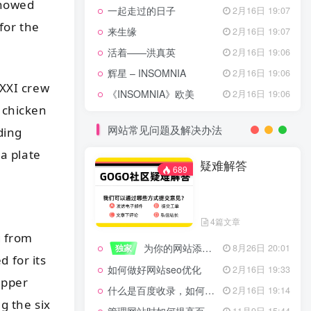
showed
一起走过的日子
2月16日 19:07
for the
来生缘
2月16日 19:07
活着——洪真英
2月16日 19:06
辉星 – INSOMNIA
2月16日 19:06
XXI crew
《INSOMNIA》欧美
2月16日 19:06
 chicken
网站常见问题及解决办法
ding
a plate
疑难解答
689
4篇文章
g from
为你的网站添加百度登录
独家
8月26日 20:01
 for its
如何做好网站seo优化
2月16日 19:33
epper
什么是百度收录，如何提高收录量？
2月16日 19:14
g the six
11月9日 15:44