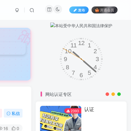
发布
开通会员
🎀
网站认证专区
认证
2393
私信
16
0