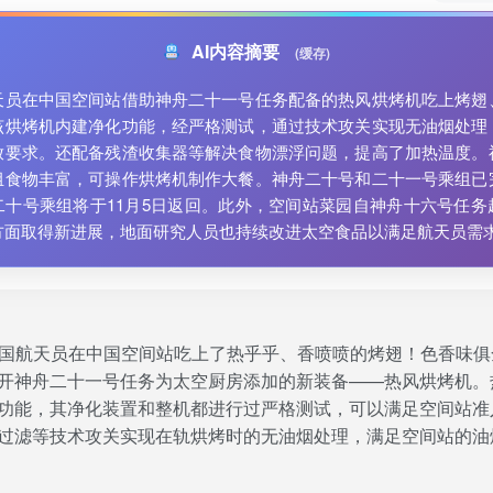
AI内容摘要
(缓存)
天员在中国空间站借助神舟二十一号任务配备的热风烘烤机吃上烤翅
该烘烤机内建净化功能，经严格测试，通过技术攻关实现无油烟处理
放要求。还配备残渣收集器等解决食物漂浮问题，提高了加热温度。
组食物丰富，可操作烘烤机制作大餐。神舟二十号和二十一号乘组已
二十号乘组将于11月5日返回。此外，空间站菜园自神舟十六号任务
方面取得新进展，地面研究人员也持续改进太空食品以满足航天员需
国航天员在中国空间站吃上了热乎乎、香喷喷的烤翅！色香味俱
开神舟二十一号任务为太空厨房添加的新装备——热风烘烤机。
功能，其净化装置和整机都进行过严格测试，可以满足空间站准
过滤等技术攻关实现在轨烘烤时的无油烟处理，满足空间站的油