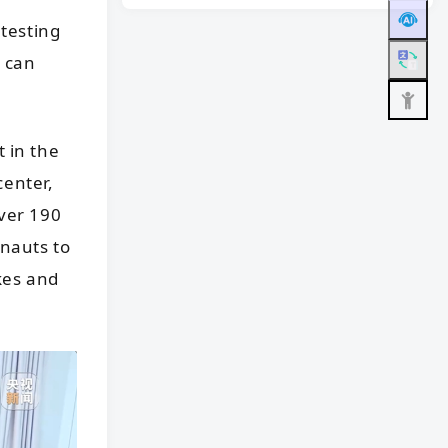
 testing
d can
 in the
center,
ver 190
onauts to
kes and