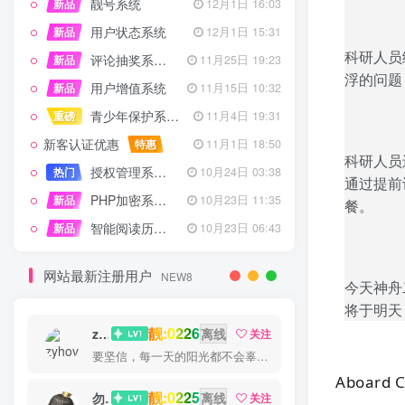
靓号系统
新品
12月1日 16:03
用户状态系统
新品
12月1日 15:31
科研人员
评论抽奖系统 – 完整功能详解
新品
11月25日 19:23
浮的问题
用户增值系统
新品
11月15日 10:32
青少年保护系统 专为子比主题开发
重磅
11月4日 19:31
新客认证优惠
特惠
11月1日 18:50
科研人员
授权管理系统子比主题专版
热门
10月24日 03:38
通过提前
PHP加密系统专业版
新品
10月23日 11:35
餐。
智能阅读历史系统
新品
10月23日 06:43
网站最新注册用户
NEW8
今天神舟
将于明天
靓:0226
zyhove
离线
关注
要坚信，每一天的阳光都不会辜负自己的笑容
Aboard Ch
靓:0225
勿听
离线
关注