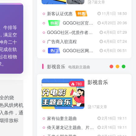
7篇文章
新客认证优惠
特惠
11月1日 18:50
GOGO社区官方成员认证
独家
4月20日 20:36
、牛排等
GOGO社区–优质作者认证
4月6日 07:29
，满足空
广告商入驻流程
4月6日 07:24
神舟二十
完成在轨
GOGO社区网站搭建(自助服务)
热门
4月6日 06:51
起在植物
求。
影视音乐
电视剧主题曲
影视音乐
780
全的烧
热风烘烤机
17篇文章
入条件，通
家有仙妻主题曲
2月16日 19:11
烟排放标
倚天屠龙记主题曲、片头曲
2月16日 19:11