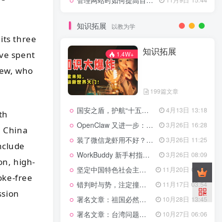
管理网站时如何提高百度权重？
知识拓展
以教为学
its three
知识拓展
ve spent
1.4W+
rew, who
199篇文章
国安之盾，护航“十五五”新征程
4月13日 13:18
th
OpenClaw 又进一步：微信直连+安全检测+版本切换
3月26日 16:28
e China
装了微信龙虾用不好？3步让你轻松指挥AI干活！
3月26日 11:25
nclude
WorkBuddy 新手村指南：10 个核心技巧帮你解锁满级虾🦞！
3月26日 08:09
on, high-
坚定中国特色社会主义法治的政治定力
11月20日 06:24
oke-free
错判时与势，注定撞南墙
11月17日 03:54
ssion
署名文章：祖国必然统一势不可挡
10月28日 13:45
署名文章：台湾问题的由来和性质
10月27日 06:06