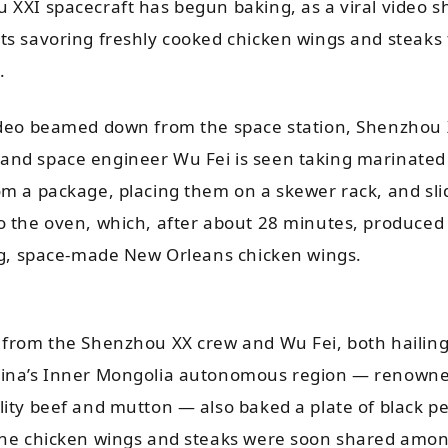
 XXI spacecraft has begun baking, as a viral video 
ts savoring freshly cooked chicken wings and steaks 
.
ideo beamed down from the space station, Shenzhou 
nd space engineer Wu Fei is seen taking marinated
om a package, placing them on a skewer rack, and sli
o the oven, which, after about 28 minutes, produced 
ing, space-made New Orleans chicken wings.
 from the Shenzhou XX crew and Wu Fei, both hailin
ina’s Inner Mongolia autonomous region — renowned
lity beef and mutton — also baked a plate of black p
The chicken wings and steaks were soon shared amon