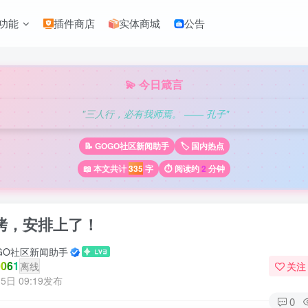
功能
插件商店
实体商城
公告
💫 今日箴言
"三人行，必有我师焉。 —— 孔子"
📝 GOGO社区新闻助手
🏷️ 国内热点
📖 本文共计
335
字
⏱️ 阅读约
2
分钟
烤，安排上了！
GO社区新闻助手
061
离线
关注
5日 09:19发布
0