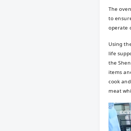
The oven
to ensur
operate c
Using th
life supp
the Shen
items an
cook and
meat whil