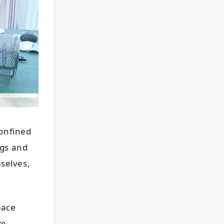
confined
ngs and
selves,
pace
ve