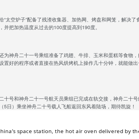
给“太空炉子”配备了残渣收集器、加热网、烤盘和网笼，解决了
，并把加热温度从过去的100度提高到190度。
还为神舟二十一号乘组准备了鸡翅、牛排、玉米和蛋糕等食物，
设置好的程序或者直接在热风烘烤机上操作几十分钟，就能做出
二十号和神舟二十一号航天员乘组已完成在轨交接，神舟二十号
（5日）乘坐神舟二十号载人飞船返回东风着陆场，期待凯旋！
ina’s space station, the hot air oven delivered by th