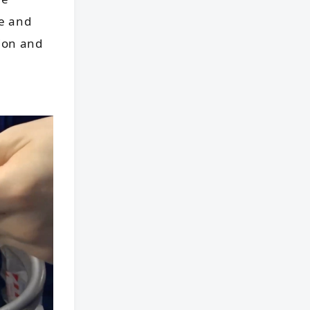
ce and
tion and