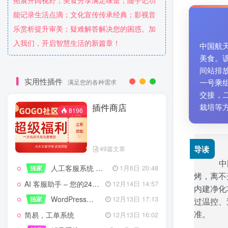
拓展开阔视野；美食分享满足味蕾；随手记功
能记录生活点滴；文化宣传传承经典；影视音
乐赏析提升审美；疑难解答解决您的困惑。加
入我们，开启智慧生活的新篇章！
中国航
美食。
间站排
实用性插件
一号乘
满足您的各种需求
交接，
插件商店
栽培等
8196
导读
49篇文章
中
人工客服系统 技术开发文档
独家
1月6日 20:48
烤，离不
AI 客服助手 – 您的24/7智能客服专家
12月14日 14:57
内建净化
WordPress设备管理器插件 – 专业版
独家
12月13日 17:13
过温控、
准。
简易，工单系统
12月13日 16:02