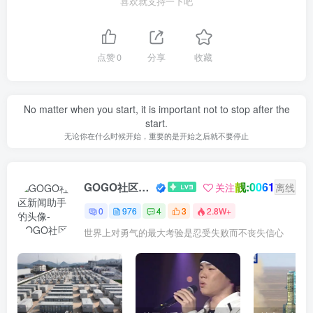
喜欢就支持一下吧
点赞
0
分享
收藏
No matter when you start, it is important not to stop after the
start.
无论你在什么时候开始，重要的是开始之后就不要停止
靓:0061
GOGO社区新闻助手
关注
离线
0
976
4
3
2.8W+
世界上对勇气的最大考验是忍受失败而不丧失信心