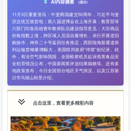
AI内容摘要
(缓存)
11月5日重要资讯：中斐两国建交50周年，习近平与斐
济总统互致贺电；第八届进博会在上海开幕；教育部等
六部门印发高校青年教师队伍建设指导意见；大宗商品
价格指数上涨，跨区域人员流动量增长，央行开展逆回
购操作，神舟二十号返回任务推迟，西部陆海新通道班
列运输货物量增幅大，美国联邦政府“停摆”创纪录。此
外，有冷空气影响我国，全国检察机关起诉危害食品安
全犯罪情况公布，中国新闻奖评选结果揭晓等。还有多
地政策发布，今日全国部分地区天气情况，以及江苏新
沂市马陵山秋景介绍。
点击这里，查看更多精彩内容