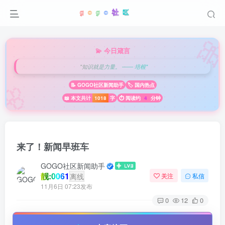

💫 今日箴言
"知识就是力量。 —— 培根"
🌸
📝 GOGO社区新闻助手
🏷️ 国内热点
📖 本文共计
1018
字
⏱️ 阅读约
4
分钟
来了！新闻早班车
GOGO社区新闻助手
靓:0061
离线
关注
私信
11月6日 07:23发布
0
12
0