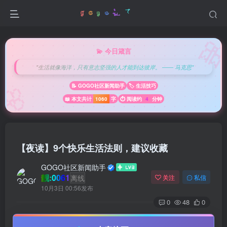

💫 今日箴言
"生活就像海洋，只有意志坚强的人才能到达彼岸。 —— 马克思"
🌸
📝 GOGO社区新闻助手
🏷️ 生活技巧
📖 本文共计
1060
字
⏱️ 阅读约
4
分钟
【夜读】9个快乐生活法则，建议收藏
GOGO社区新闻助手
靓:0061
离线
关注
私信
10月3日 00:56发布
0
48
0