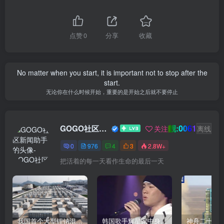
点赞
0
分享
收藏
No matter when you start, it is important not to stop after the
start.
无论你在什么时候开始，重要的是开始之后就不要停止
靓:0061
GOGO社区新闻助手
关注
离线
0
976
4
3
2.8W+
把活着的每一天看作生命的最后一天
我国首个大型锂钠混合储能站投产，开启储能新时代
韩国歌手辉星家中身亡，终年43岁，警方调查死因