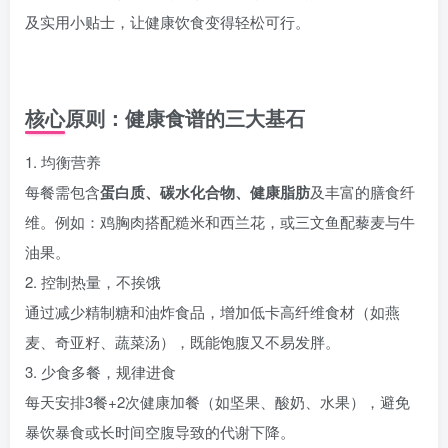
及实用小贴士，让健康饮食变得轻松可行。
核心原则：健康食谱的三大基石
1. 均衡营养
每餐需包含
蛋白质、碳水化合物、健康脂肪
及丰富的膳食纤
维。例如：鸡胸肉搭配糙米和西兰花，或三文鱼配藜麦与牛
油果。
2. 控制热量，不挨饿
通过减少精制糖和油炸食品，增加低卡高纤维食材（如燕
麦、奇亚籽、蔬菜汤），既能饱腹又不易发胖。
3. 少食多餐，规律进食
每天安排3餐+2次健康加餐（如坚果、酸奶、水果），避免
暴饮暴食或长时间空腹导致的代谢下降。