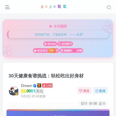

💫 今日箴言
"读书破万卷，下笔如有神。 —— 杜甫"
🌸
📝 Dream
🏷️ 生活技巧
📖 本文共计
760
字
⏱️ 阅读约
3
分钟
30天健康食谱挑战：轻松吃出好身材
Dream
靓:0001
离线
关注
私信
5月3日 22:43更新
0
38
0