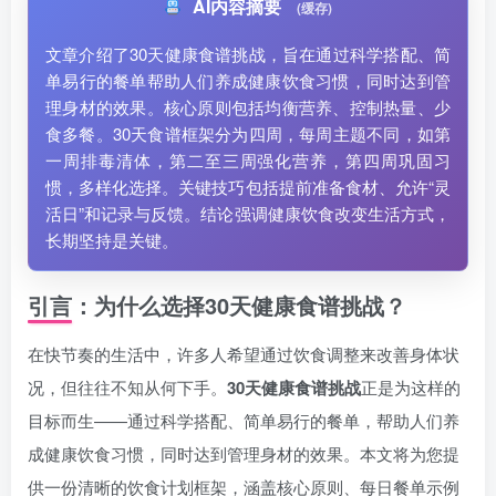
AI内容摘要
(缓存)
文章介绍了30天健康食谱挑战，旨在通过科学搭配、简
单易行的餐单帮助人们养成健康饮食习惯，同时达到管
理身材的效果。核心原则包括均衡营养、控制热量、少
食多餐。30天食谱框架分为四周，每周主题不同，如第
一周排毒清体，第二至三周强化营养，第四周巩固习
惯，多样化选择。关键技巧包括提前准备食材、允许“灵
活日”和记录与反馈。结论强调健康饮食改变生活方式，
长期坚持是关键。
引言：为什么选择30天健康食谱挑战？
在快节奏的生活中，许多人希望通过饮食调整来改善身体状
况，但往往不知从何下手。
30天健康食谱挑战
正是为这样的
目标而生——通过科学搭配、简单易行的餐单，帮助人们养
成健康饮食习惯，同时达到管理身材的效果。本文将为您提
供一份清晰的饮食计划框架，涵盖核心原则、每日餐单示例