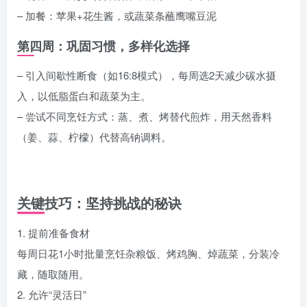
– 加餐：苹果+花生酱，或蔬菜条蘸鹰嘴豆泥
第四周：巩固习惯，多样化选择
– 引入间歇性断食（如16:8模式），每周选2天减少碳水摄
入，以低脂蛋白和蔬菜为主。
– 尝试不同烹饪方式：蒸、煮、烤替代煎炸，用天然香料
（姜、蒜、柠檬）代替高钠调料。
关键技巧：坚持挑战的秘诀
1. 提前准备食材
每周日花1小时批量烹饪杂粮饭、烤鸡胸、焯蔬菜，分装冷
藏，随取随用。
2. 允许“灵活日”