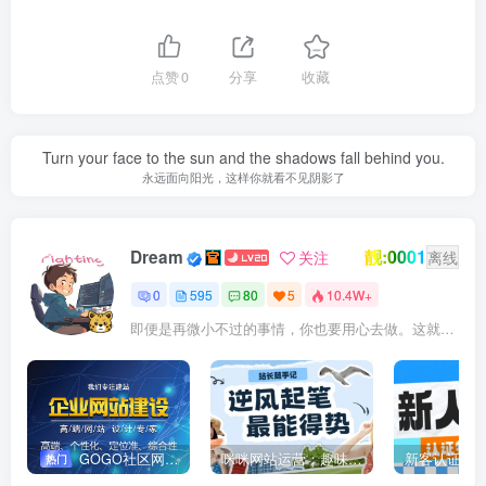
点赞
0
分享
收藏
Turn your face to the sun and the shadows fall behind you.
永远面向阳光，这样你就看不见阴影了
靓:0001
Dream
关注
离线
0
595
80
5
10.4W+
即便是再微小不过的事情，你也要用心去做。这就是成功的秘密
GOGO社区网站搭建(自助服务)
咪咪网站运营：趣味性悄悄飘起的成功风头
新客认证优
热门