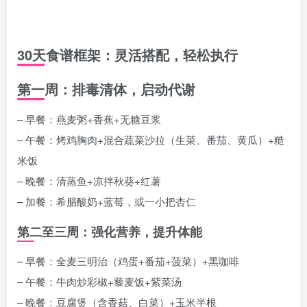
30天食谱框架：灵活搭配，轻松执行
第一周：排毒清体，启动代谢
– 早餐：燕麦粥+香蕉+无糖豆浆
– 午餐：烤鸡胸肉+混合蔬菜沙拉（生菜、番茄、黄瓜）+糙
米饭
– 晚餐：清蒸鱼+凉拌秋葵+红薯
– 加餐：希腊酸奶+蓝莓，或一小把杏仁
第二至三周：强化营养，提升体能
– 早餐：全麦三明治（鸡蛋+番茄+菠菜）+黑咖啡
– 午餐：牛肉炒彩椒+藜麦饭+紫菜汤
– 晚餐：豆腐煲（含香菇、白菜）+玉米半根