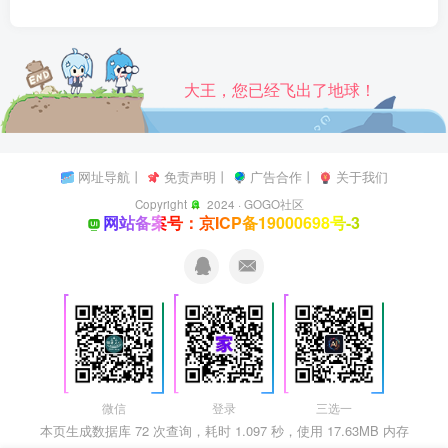
大王，您已经飞出了地球！
网址导航
丨
免责声明
丨
广告合作
丨
关于我们
Copyright
2024 ·
GOGO社区
网站备案号：京ICP备19000698号-3
微信
登录
三选一
本页生成数据库 72 次查询，耗时 1.097 秒，使用 17.63MB 内存