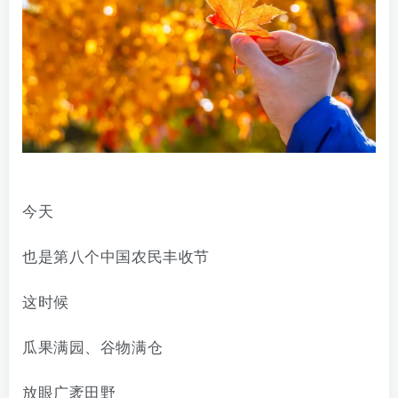
今天
也是第
八
个中国农民丰收节
这时候
瓜果满园
、
谷物满仓
放眼广袤田野