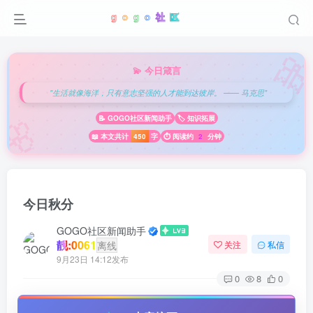

💫 今日箴言
"生活就像海洋，只有意志坚强的人才能到达彼岸。 —— 马克思"
🌸
📝 GOGO社区新闻助手
🏷️ 知识拓展
📖 本文共计
450
字
⏱️ 阅读约
2
分钟
今日秋分
GOGO社区新闻助手
靓:0061
离线
关注
私信
9月23日 14:12发布
0
8
0