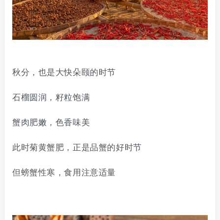
秋分，也是大快朵颐的时节
石榴圆润，籽粒饱满
蟹肉肥嫩，色香味美
此时菊黄蟹肥，
正是
品蟹
的好时节
但
螃蟹性寒，
食用注意适量