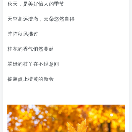
秋天，是美好怡人的季节
天空高远澄澈，云朵悠然自得
阵阵秋风拂过
桂花的香气悄然蔓延
翠绿的枝丫
在不经意间
被装点上
橙黄的新妆