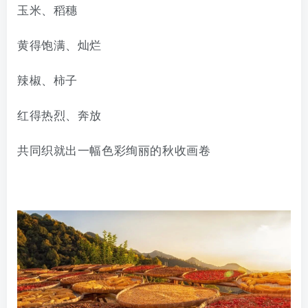
玉米
、稻穗
黄得饱满、灿烂
辣椒、柿子
红得热烈、奔放
共同织就出
一幅
色彩绚丽的
秋收画卷