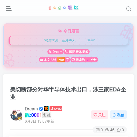

💫 今日箴言
"己所不欲，勿施于人。 —— 孔子"
🌸
📝 Dream
🏷️ 国际局势/新闻
📖 本文共计
760
字
⏱️ 阅读约
3
分钟
美切断部分对华半导体技术出口，涉三家EDA企
业
Dream
靓:0001
离线
关注
私信
6月8日 13:07更新
0
46
0