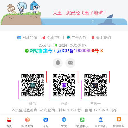
大王，您已经飞出了地球！
网址导航
丨
免责声明
丨
广告合作
丨
关于我们
Copyright
2024 ·
GOGO社区
网站备案号：京ICP备19000698号-3
微信
登录
三选一
本页生成数据库 62 次查询，耗时 1.121 秒，使用 17.40MB 内存
首页
实体商城
论坛
发文
消息中心
用户中心
插件商店