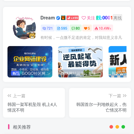
靓:0001
Dream
关注
离线
721
595
80
5
10.4W+
有时候，一点微不足道的肯定，对我却意义非凡
GOGO社区网站搭建(自助服务)
咪咪网站运营：趣味性悄悄飘起的成功风头
新客认证优
热门
上一篇
下一篇
韩国一架军机坠毁 机上4人
韩国首尔一列地铁起火，伤
情况不明
亡情况不明
相关推荐