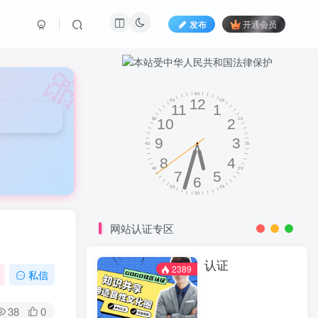
发布
开通会员
🎀
网站认证专区
认证
2389
私信
38
0