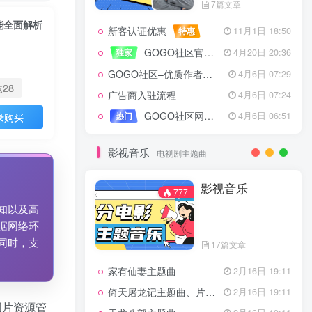
7篇文章
能全面解析
新客认证优惠
特惠
11月1日 18:50
GOGO社区官方成员认证
独家
4月20日 20:36
GOGO社区–优质作者认证
4月6日 07:29
28
点
广告商入驻流程
4月6日 07:24
GOGO社区网站搭建(自助服务)
热门
4月6日 06:51
录购买
影视音乐
电视剧主题曲
影视音乐
777
知以及高
据网络环
同时，支
17篇文章
家有仙妻主题曲
2月16日 19:11
倚天屠龙记主题曲、片头曲
2月16日 19:11
图片资源管