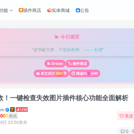
功能
插件商店
实体商城
公告
💫 今日箴言
"读书破万卷，下笔如有神。 —— 杜甫"
📝 Dream
🏷️ 插件商店
📖 本文共计
355
字
⏱️ 阅读约
2
分钟
效！一键检查失效图片插件核心功能全面解析
am
001
离线
关注
9日 23:50发布
0