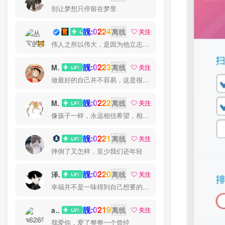
别让梦想只停留在梦里
靓:0224
丛宝
离线
关注
伟人之所以伟大，是因为他立志要成为伟大的人
靓:0223
MS-康娃
离线
关注
做最好的自己并不容易，这是很美好的愿望，需要耐心、坚持和毅力
靓:0222
Miss 先生
离线
关注
像孩子一样，永远相信希望，相信梦想
靓:0221
猫小白
离线
关注
摔倒了又怎样，至少我们还年轻
靓:0220
泽宇
离线
关注
幸福并不是一味得到自己想要的，而是珍爱自己拥有的
靓:0219
a626911
离线
关注
我爱你，爱了整整一个曾经