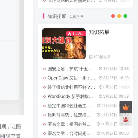
管理网站时如何提高百度权重？
知识拓展
以教为学
知识拓展
1.4W+
199篇文章
国安之盾，护航“十五五”新征程
4月13日 13:18
OpenClaw 又进一步：微信直连+安全检测+版本切换
3月26日 16:28
装了微信龙虾用不好？3步让你轻松指挥AI干活！
3月26日 11:25
WorkBuddy 新手村指南：10 个核心技巧帮你解锁满级虾🦞！
3月26日 08:09
坚定中国特色社会主义法治的政治定力
11月20日 06:24
错判时与势，注定撞南墙
11月17日 03:54
署名文章：祖国必然统一势不可挡
10月28日 13:45
周期，让图
署名文章：台湾问题的由来和性质
10月27日 06:06
间推送至管