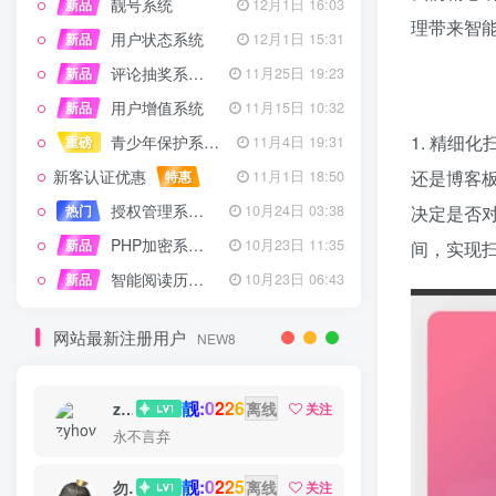
靓号系统
新品
12月1日 16:03
理带来智
用户状态系统
新品
12月1日 15:31
评论抽奖系统 – 完整功能详解
新品
11月25日 19:23
用户增值系统
新品
11月15日 10:32
1. 精细
青少年保护系统 专为子比主题开发
重磅
11月4日 19:31
新客认证优惠
还是博客
特惠
11月1日 18:50
授权管理系统子比主题专版
热门
10月24日 03:38
决定是否
PHP加密系统专业版
新品
10月23日 11:35
间，实现
智能阅读历史系统
新品
10月23日 06:43
网站最新注册用户
NEW8
靓:0226
zyhove
离线
关注
永不言弃
靓:0225
勿听
离线
关注