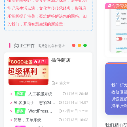
拓展开阔视野；美食分享满足味蕾；随手记功
付费阅读
能记录生活点滴；文化宣传传承经典；影视音
乐赏析提升审美；疑难解答解决您的困惑。加
入我们，开启智慧生活的新篇章！
实用性插件
满足您的各种需求
插件商店
8171
49篇文章
我们研
效修复
人工客服系统 技术开发文档
独家
1月6日 20:48
境设置
AI 客服助手 – 您的24/7智能客服专家
12月14日 14:57
持单张
WordPress设备管理器插件 – 专业版
独家
12月13日 17:13
简易，工单系统
12月13日 16:02
我们精心