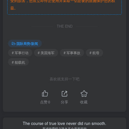
受到损害，您应立即停止使用并采取一切必要的措施保护您的权
益。
THE END
国际局势/新闻
# 军事行动
# 美国海军
# 军事事故
# 航母
# 舰载机
喜欢就支持一下吧
点赞
0
分享
收藏
The course of true love never did run smooth.
真诚的爱情之路永不会是平坦的