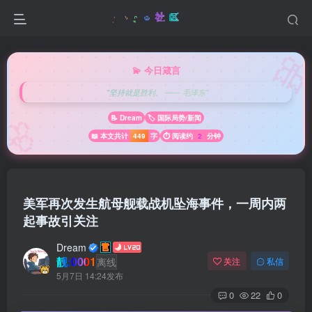

💫 今日箴言
"坚持就是胜利。 —— 毛泽东"
🌸
📝 Dream
🏷️ 国际局势/新闻
📖 本文共计
449
字
⏱️ 阅读约
2
分钟
美军再次发生航母舰载战机坠海事件，一周内两
起事故引关注
Dream
靓:0001
离线
关注
私信
5月7日 14:24发布
0
22
0