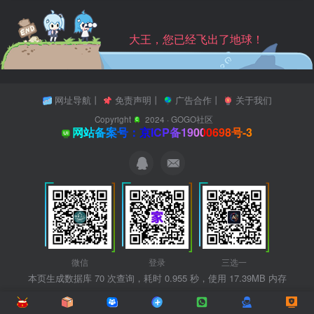
大王，您已经飞出了地球！
网址导航
丨
免责声明
丨
广告合作
丨
关于我们
Copyright
2024 ·
GOGO社区
网站备案号：京ICP备19000698号-3
微信
登录
三选一
本页生成数据库 70 次查询，耗时 0.955 秒，使用 17.39MB 内存