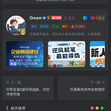
靓:0001
Dream
关注
离线
0
595
80
5
10.3W+
没谁瞧不起你，因为别人根本就没瞧你，大家都很忙的
GOGO社区网站搭建(自助服务)
咪咪网站运营：趣味性悄悄飘起的成功风头
新客认证优
热门
上一篇
下一篇
巴军击落5架印军战机，印巴
巴基斯坦关闭全部领空
冲突升级
相关推荐