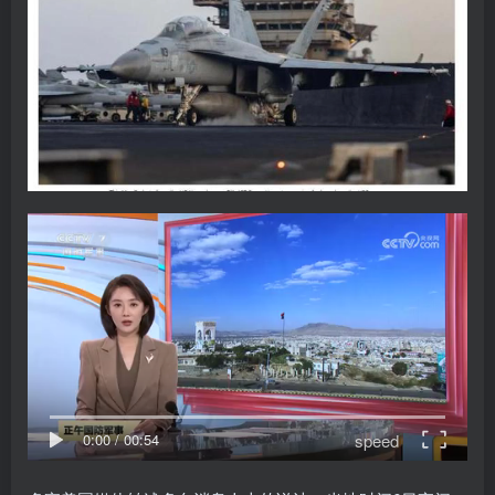
speed
0:00
/
00:54