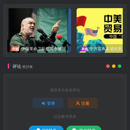
伊朗革命卫队总司令被暗杀，中东局势再添变数
中方宣布多项对美反制措施，坚决维护自身权益
突发
重磅
评论
抢沙发
请登录后发表评论
登录
注册
社交账号登录