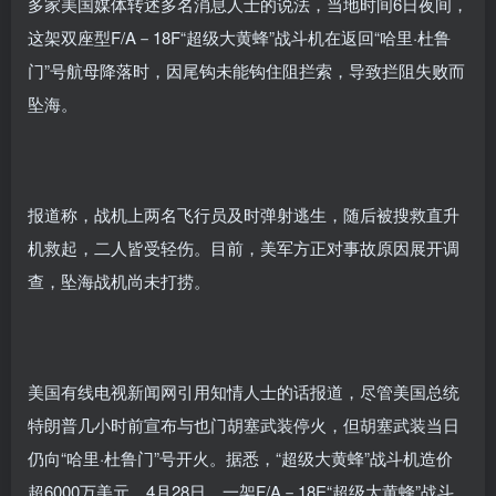
多家美国媒体转述多名消息人士的说法，当地时间6日夜间，
这架双座型F/A－18F“超级大黄蜂”战斗机在返回“哈里·杜鲁
门”号航母降落时，因尾钩未能钩住阻拦索，导致拦阻失败而
坠海。
报道称，战机上两名飞行员及时弹射逃生，随后被搜救直升
机救起，二人皆受轻伤。目前，美军方正对事故原因展开调
查，坠海战机尚未打捞。
美国有线电视新闻网引用知情人士的话报道，尽管美国总统
特朗普几小时前宣布与也门胡塞武装停火，但胡塞武装当日
仍向“哈里·杜鲁门”号开火。据悉，“超级大黄蜂”战斗机造价
超6000万美元。4月28日，一架F/A－18E“超级大黄蜂”战斗