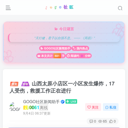

💫 今日箴言
"天行健，君子以自强不息。 —— 《周易》"
🌸
📝 GOGO社区新闻助手
🏷️ 国内热点
📖 本文共计
481
字
⏱️ 阅读约
2
分钟
山西太原小店区一小区发生爆炸，17
突发
转载
人受伤，救援工作正在进行
GOGO社区新闻助手
靓:0061
离线
关注
私信
9月4日 06:37更新
0
65
0