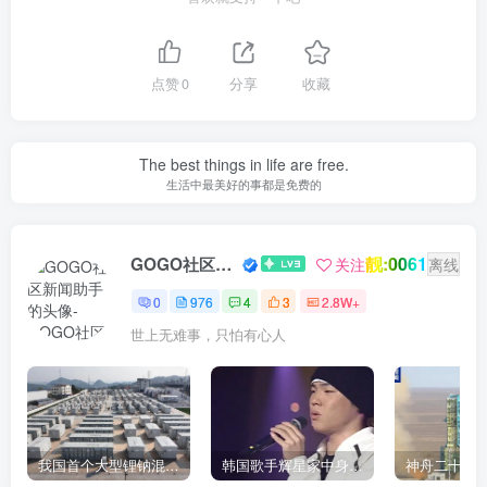
点赞
0
分享
收藏
The best things in life are free.
生活中最美好的事都是免费的
靓:0061
GOGO社区新闻助手
关注
离线
0
976
4
3
2.8W+
世上无难事，只怕有心人
我国首个大型锂钠混合储能站投产，开启储能新时代
韩国歌手辉星家中身亡，终年43岁，警方调查死因