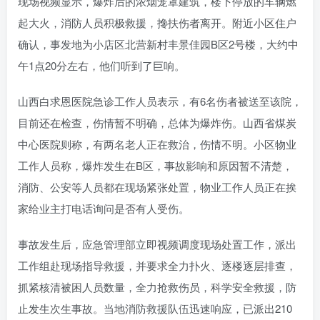
现场视频显示，爆炸后的浓烟笼罩建筑，楼下停放的车辆燃
起大火，消防人员积极救援，搀扶伤者离开。附近小区住户
确认，事发地为小店区北营新村丰景佳园B区2号楼，大约中
午1点20分左右，他们听到了巨响。
山西白求恩医院急诊工作人员表示，有6名伤者被送至该院，
目前还在检查，伤情暂不明确，总体为爆炸伤。山西省煤炭
中心医院则称，有两名老人正在救治，伤情不明。小区物业
工作人员称，爆炸发生在B区，事故影响和原因暂不清楚，
消防、公安等人员都在现场紧张处置，物业工作人员正在挨
家给业主打电话询问是否有人受伤。
事故发生后，应急管理部立即视频调度现场处置工作，派出
工作组赴现场指导救援，并要求全力扑火、逐楼逐层排查，
抓紧核清被困人员数量，全力抢救伤员，科学安全救援，防
止发生次生事故。当地消防救援队伍迅速响应，已派出210