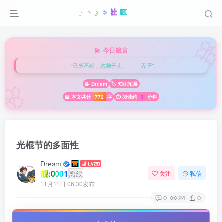

💫 今日箴言
"己所不欲，勿施于人。 —— 孔子"
🌸
📝 Dream
🏷️ 知识拓展
📖 本文共计
772
字
⏱️ 阅读约
3
分钟
光棍节的多面性
Dream
靓:0001
离线
关注
私信
11月11日 06:30发布
0
24
0