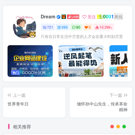
靓:0001
Dream
关注
离线
721
595
80
5
10.3W+
只有在日常生活中尽责的人才会在重大时刻尽责
GOGO社区网站搭建(自助服务)
咪咪网站运营：趣味性悄悄飘起的成功风头
新客认证优
热门
上一篇
下一篇
世界青年日
缅怀孙中山先生，传承革命
精神
相关推荐