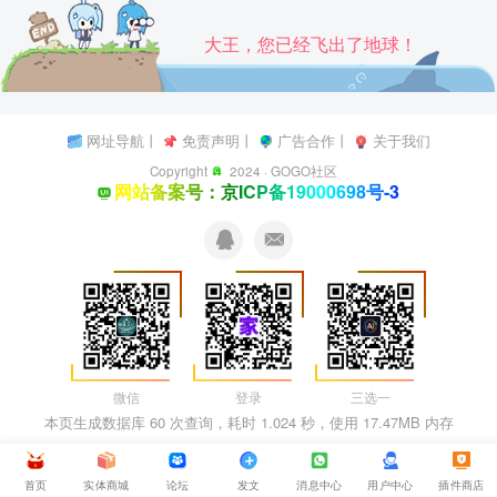
大王，您已经飞出了地球！
网址导航
丨
免责声明
丨
广告合作
丨
关于我们
Copyright
2024 ·
GOGO社区
网站备案号：京ICP备19000698号-3
微信
登录
三选一
本页生成数据库 60 次查询，耗时 1.024 秒，使用 17.47MB 内存
首页
实体商城
论坛
发文
消息中心
用户中心
插件商店