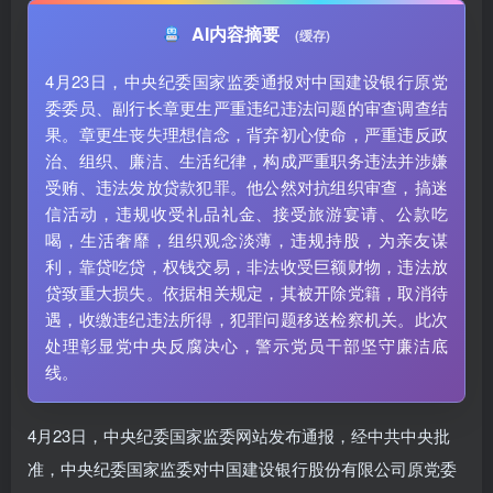
AI内容摘要
(缓存)
4月23日，中央纪委国家监委通报对中国建设银行原党
委委员、副行长章更生严重违纪违法问题的审查调查结
果。章更生丧失理想信念，背弃初心使命，严重违反政
治、组织、廉洁、生活纪律，构成严重职务违法并涉嫌
受贿、违法发放贷款犯罪。他公然对抗组织审查，搞迷
信活动，违规收受礼品礼金、接受旅游宴请、公款吃
喝，生活奢靡，组织观念淡薄，违规持股，为亲友谋
利，靠贷吃贷，权钱交易，非法收受巨额财物，违法放
贷致重大损失。依据相关规定，其被开除党籍，取消待
遇，收缴违纪违法所得，犯罪问题移送检察机关。此次
处理彰显党中央反腐决心，警示党员干部坚守廉洁底
线。
4月23日，中央纪委国家监委网站发布通报，经中共中央批
准，中央纪委国家监委对中国建设银行股份有限公司原党委