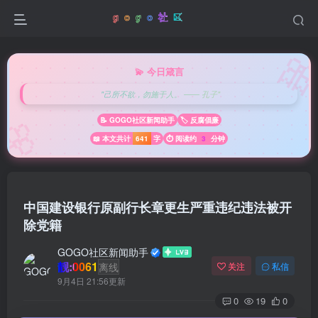

💫 今日箴言
"己所不欲，勿施于人。 —— 孔子"
🌸
📝 GOGO社区新闻助手
🏷️ 反腐倡廉
📖 本文共计
641
字
⏱️ 阅读约
3
分钟
中国建设银行原副行长章更生严重违纪违法被开
除党籍
GOGO社区新闻助手
靓:0061
离线
关注
私信
9月4日 21:56更新
0
19
0