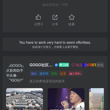
喜欢就支持一下吧
点赞
0
分享
收藏
You have to work very hard to seem effortless.
你必须十分努力，才能看上去毫不费劲
靓:0061
GOGO社区新闻助手
关注
离线
0
976
4
3
2.8W+
真正的梦就是现实的彼岸