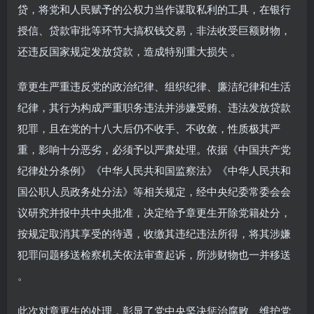
贷，将党和人民赋予的公权力当作谋取私利的工具，在银行
授信、贷款审批等环节大搞权钱交易，非法收受巨额财物，
还违反国家规定发放贷款，造成特别重大损失 。
章更生严重违反党的政治纪律、组织纪律、廉洁纪律和生活
纪律，其行为构成严重职务违法并涉嫌受贿、违法发放贷款
犯罪，且在党的十八大后仍不收手、不收敛，性质极其严
重，影响十分恶劣，必须予以严肃处理。依据《中国共产党
纪律处分条例》《中华人民共和国监察法》《中华人民共和
国公职人员政务处分法》等相关规定，经中央纪委常委会会
议研究并报中共中央批准，决定给予章更生开除党籍处分，
按规定取消其享受的待遇，收缴其违纪违法所得，将其涉嫌
犯罪问题移送检察机关依法审查起诉，所涉财物也一并移送
。
此次对章更生的处理，彰显了党中央坚决惩治腐败、维护党