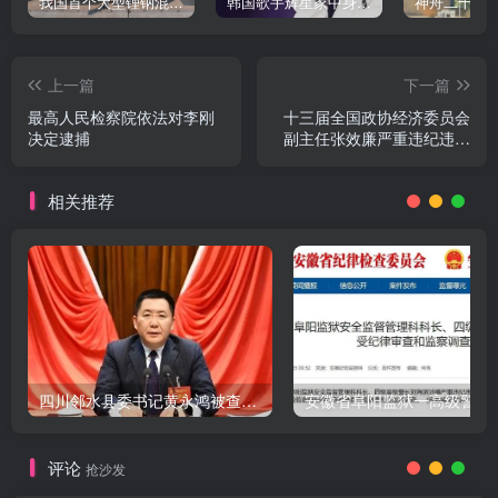
我国首个大型锂钠混合储能站投产，开启储能新时代
韩国歌手辉星家中身亡，终年43岁，警方调查死因
上一篇
下一篇
最高人民检察院依法对李刚
十三届全国政协经济委员会
决定逮捕
副主任张效廉严重违纪违法
被开除党籍
相关推荐
四川邻水县委书记黄永鸿被查，9天前还公开出席活动
评论
抢沙发