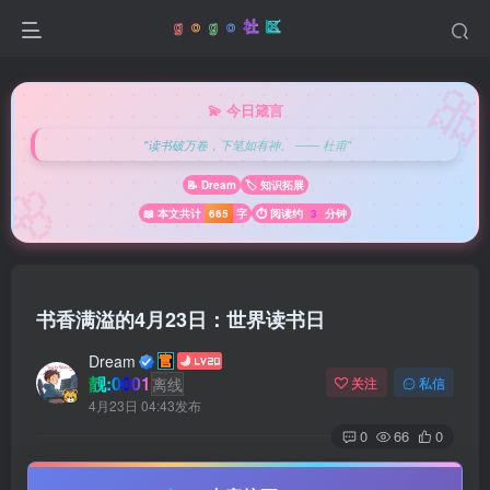

💫 今日箴言
"读书破万卷，下笔如有神。 —— 杜甫"
🌸
📝 Dream
🏷️ 知识拓展
📖 本文共计
665
字
⏱️ 阅读约
3
分钟
书香满溢的4月23日：世界读书日
Dream
靓:0001
离线
关注
私信
4月23日 04:43发布
0
66
0