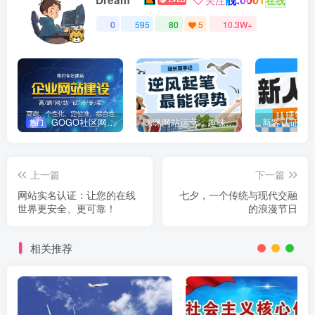
0
595
80
5
10.3W+
GOGO社区网站搭建(自助服务)
咪咪网站运营：趣味性悄悄飘起的成功风头
新客认证优
热门
上一篇
下一篇
网站实名认证：让您的在线
七夕，一个传统与现代交融
世界更安全、更可靠！
的浪漫节日
相关推荐