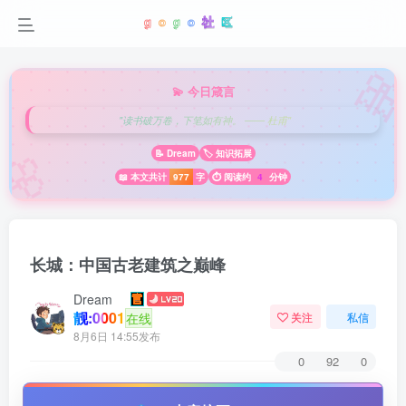

💫 今日箴言
"读书破万卷，下笔如有神。 —— 杜甫"
🌸
📝 Dream
🏷️ 知识拓展
📖 本文共计
977
字
⏱️ 阅读约
4
分钟
长城：中国古老建筑之巅峰
Dream
靓:0001
在线
关注
私信
8月6日 14:55发布
0
92
0