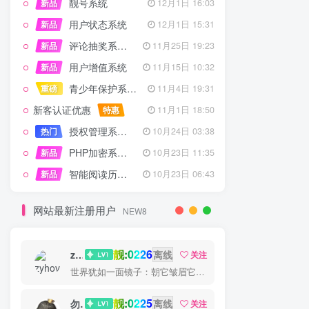
靓号系统
新品
12月1日 16:03
用户状态系统
新品
12月1日 15:31
评论抽奖系统 – 完整功能详解
新品
11月25日 19:23
用户增值系统
新品
11月15日 10:32
青少年保护系统 专为子比主题开发
重磅
11月4日 19:31
新客认证优惠
特惠
11月1日 18:50
授权管理系统子比主题专版
热门
10月24日 03:38
PHP加密系统专业版
新品
10月23日 11:35
智能阅读历史系统
新品
10月23日 06:43
网站最新注册用户
NEW8
靓:0226
zyhove
离线
关注
世界犹如一面镜子：朝它皱眉它就朝你皱眉，朝它微笑它也吵你微笑
靓:0225
勿听
离线
关注