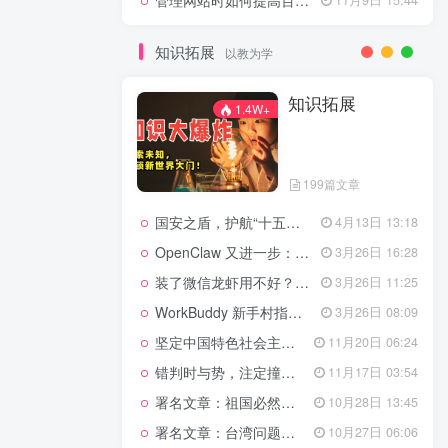
管理网站时如何提高百度权重？
知识拓展
以教为学
知识拓展
1.4W+
199篇文章
国安之盾，护航“十五五”新征程
4月13日 13:18
OpenClaw 又进一步：微信直连+安全检测+版本切换
3月26日 16:28
装了微信龙虾用不好？3步让你轻松指挥AI干活！
3月26日 11:25
WorkBuddy 新手村指南：10 个核心技巧帮你解锁满级虾🦞！
3月26日 08:09
坚定中国特色社会主义法治的政治定力
11月20日 06:24
错判时与势，注定撞南墙
11月17日 03:54
署名文章：祖国必然统一势不可挡
10月28日 13:45
署名文章：台湾问题的由来和性质
10月27日 06:06