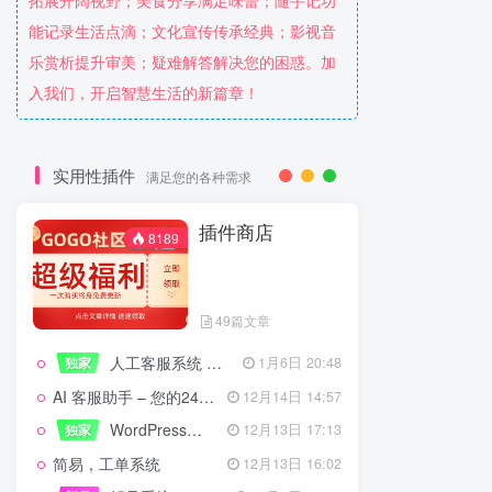
拓展开阔视野；美食分享满足味蕾；随手记功
能记录生活点滴；文化宣传传承经典；影视音
乐赏析提升审美；疑难解答解决您的困惑。加
入我们，开启智慧生活的新篇章！
实用性插件
满足您的各种需求
插件商店
8189
49篇文章
人工客服系统 技术开发文档
独家
1月6日 20:48
AI 客服助手 – 您的24/7智能客服专家
12月14日 14:57
WordPress设备管理器插件 – 专业版
独家
12月13日 17:13
简易，工单系统
12月13日 16:02