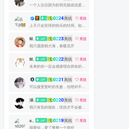
一个人仅仅因为软弱无能或优柔寡断就完全可能招致痛苦
靓:0224
丛宝
离线
关注
上天只会安排的快乐的结局。如果不快乐，说明还不是最后结局
靓:0223
MS-康娃
离线
关注
我只愿面朝大海，春暖花开
靓:0222
Miss 先生
离线
关注
未来的你一定会感谢现在拼命的自己
靓:0221
猫小白
离线
关注
可以接受暂时的失败，但绝对不能接受未曾奋斗过的自己
靓:0220
泽宇
离线
关注
我只有笑的很欢，忧伤才不会被看穿
靓:0219
a626911
离线
关注
我爱你，爱了整整一个曾经