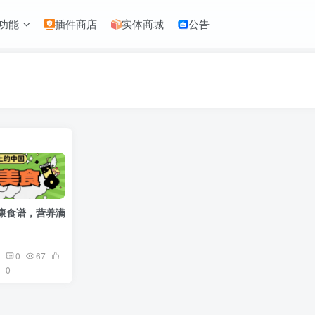
功能
插件商店
实体商城
公告
康食谱，营养满分！
0
67
0