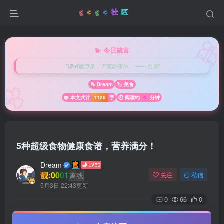

💫 今日箴言
"读书破万卷，下笔如有神。 —— 杜甫"
🌸
📝 Dream
🏷️ 美食
📖 本文共计
1125
字
⏱️ 阅读约
4
分钟
5种超级食物健康食谱，营养满分！
Dream
靓:0001
离线
关注
私信
5月3日 22:43更新
0
66
0