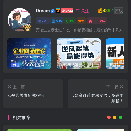
靓:0001
Dream
关注
离线
721
595
80
5
10.3W+
无论过去发生过什么，你都要相信，最好的尚未到来
GOGO社区网站搭建(自助服务)
咪咪网站运营：趣味性悄悄飘起的成功风头
新客认证优
热门
上一篇
下一篇
安平县美食研究报告
5款高纤维健康食谱，肠道更
顺畅！
相关推荐