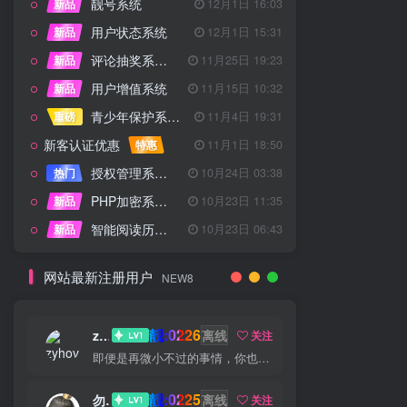
靓号系统
新品
12月1日 16:03
用户状态系统
新品
12月1日 15:31
评论抽奖系统 – 完整功能详解
新品
11月25日 19:23
用户增值系统
新品
11月15日 10:32
青少年保护系统 专为子比主题开发
重磅
11月4日 19:31
新客认证优惠
特惠
11月1日 18:50
授权管理系统子比主题专版
热门
10月24日 03:38
PHP加密系统专业版
新品
10月23日 11:35
智能阅读历史系统
新品
10月23日 06:43
网站最新注册用户
NEW8
靓:0226
zyhove
离线
关注
即便是再微小不过的事情，你也要用心去做。这就是成功的秘密
靓:0225
勿听
离线
关注