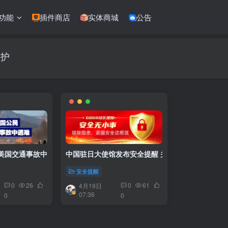
功能
插件商店
实体商城
公告
保护
美国交通事故中遇难
中国驻日大使馆发布安全提醒 关注在日公民安全
安全提醒
0
26
0
61
4月19日
07:36
0
0