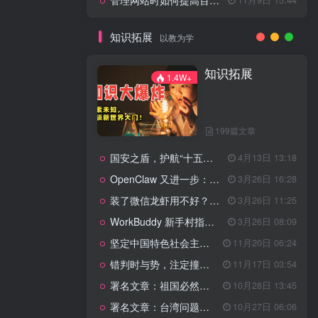
管理网站时如何提高百度权重？
知识拓展
以教为学
知识拓展
1.4W+
199篇文章
国安之盾，护航“十五五”新征程
4月13日 13:18
OpenClaw 又进一步：微信直连+安全检测+版本切换
3月26日 16:28
装了微信龙虾用不好？3步让你轻松指挥AI干活！
3月26日 11:25
WorkBuddy 新手村指南：10 个核心技巧帮你解锁满级虾🦞！
3月26日 08:09
坚定中国特色社会主义法治的政治定力
11月20日 06:24
错判时与势，注定撞南墙
11月17日 03:54
署名文章：祖国必然统一势不可挡
10月28日 13:45
署名文章：台湾问题的由来和性质
10月27日 06:06