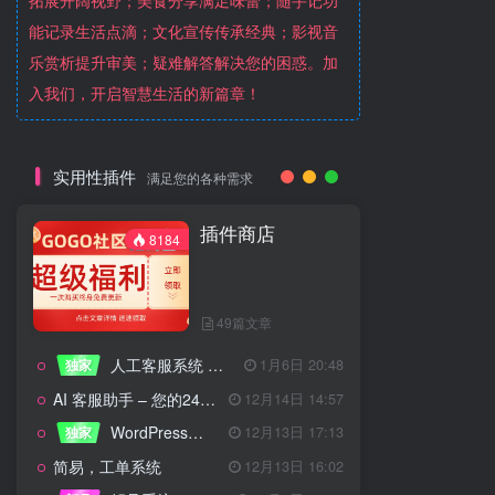
拓展开阔视野；美食分享满足味蕾；随手记功
能记录生活点滴；文化宣传传承经典；影视音
乐赏析提升审美；疑难解答解决您的困惑。加
入我们，开启智慧生活的新篇章！
实用性插件
满足您的各种需求
插件商店
8184
49篇文章
人工客服系统 技术开发文档
独家
1月6日 20:48
AI 客服助手 – 您的24/7智能客服专家
12月14日 14:57
WordPress设备管理器插件 – 专业版
独家
12月13日 17:13
简易，工单系统
12月13日 16:02