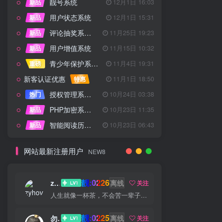
靓号系统
新品
12月1日 16:03
用户状态系统
新品
12月1日 15:31
评论抽奖系统 – 完整功能详解
新品
11月25日 19:23
用户增值系统
新品
11月15日 10:32
青少年保护系统 专为子比主题开发
重磅
11月4日 19:31
新客认证优惠
特惠
11月1日 18:50
授权管理系统子比主题专版
热门
10月24日 03:38
PHP加密系统专业版
新品
10月23日 11:35
智能阅读历史系统
新品
10月23日 06:43
网站最新注册用户
NEW8
靓:0226
zyhove
离线
关注
人生就像一杯茶，不会苦一辈子，但总会苦一阵子
靓:0225
勿听
离线
关注