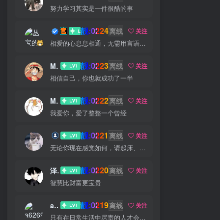
努力学习其实是一件很酷的事
靓:0224
丛宝
离线
关注
相爱的心息息相通，无需用言语倾诉
靓:0223
MS-康娃
离线
关注
相信自己，你也就成功了一半
靓:0222
Miss 先生
离线
关注
我爱你，爱了整整一个曾经
靓:0221
猫小白
离线
关注
无论你现在感觉如何，请起床、穿好衣服然后为你的梦想而奋斗
靓:0220
泽宇
离线
关注
智慧比财富更宝贵
靓:0219
a626911
离线
关注
只有在日常生活中尽责的人才会在重大时刻尽责