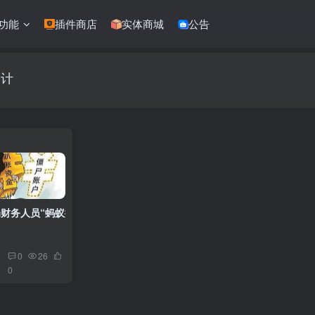
功能
插件商店
实体商城
公告
审计
财务人员“蚂蚁搬家式”侵吞低保户电费补贴170万获刑五年
0
26
0