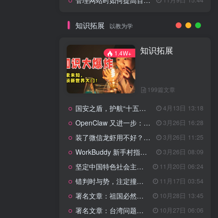
管理网站时如何提高百度权重？
知识拓展
以教为学
知识拓展
1.4W+
199篇文章
国安之盾，护航“十五五”新征程
4月13日 13:18
OpenClaw 又进一步：微信直连+安全检测+版本切换
3月26日 16:28
装了微信龙虾用不好？3步让你轻松指挥AI干活！
3月26日 11:25
WorkBuddy 新手村指南：10 个核心技巧帮你解锁满级虾🦞！
3月26日 08:09
坚定中国特色社会主义法治的政治定力
11月20日 06:24
错判时与势，注定撞南墙
11月17日 03:54
署名文章：祖国必然统一势不可挡
10月28日 13:45
署名文章：台湾问题的由来和性质
10月27日 06:06