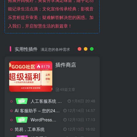
拓展开阔视野；美食分享满足味蕾；随手记功
能记录生活点滴；文化宣传传承经典；影视音
乐赏析提升审美；疑难解答解决您的困惑。加
入我们，开启智慧生活的新篇章！
实用性插件
满足您的各种需求
插件商店
8179
49篇文章
人工客服系统 技术开发文档
独家
1月6日 20:48
AI 客服助手 – 您的24/7智能客服专家
12月14日 14:57
WordPress设备管理器插件 – 专业版
独家
12月13日 17:13
简易，工单系统
12月13日 16:02