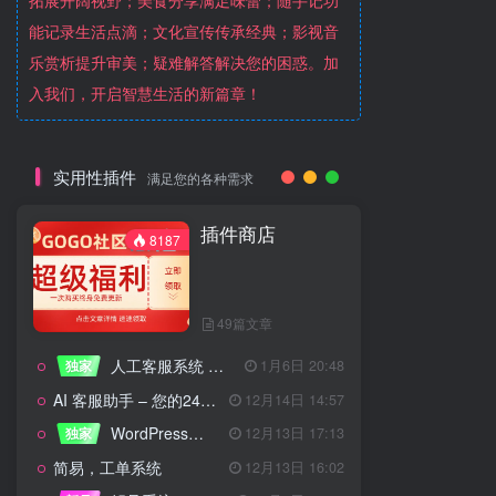
拓展开阔视野；美食分享满足味蕾；随手记功
能记录生活点滴；文化宣传传承经典；影视音
乐赏析提升审美；疑难解答解决您的困惑。加
入我们，开启智慧生活的新篇章！
实用性插件
满足您的各种需求
插件商店
8187
49篇文章
人工客服系统 技术开发文档
独家
1月6日 20:48
AI 客服助手 – 您的24/7智能客服专家
12月14日 14:57
WordPress设备管理器插件 – 专业版
独家
12月13日 17:13
简易，工单系统
12月13日 16:02