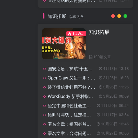
管理网站时如何提高百度权重？
知识拓展
以教为学
知识拓展
1.4W+
199篇文章
国安之盾，护航“十五五”新征程
4月13日 13:18
OpenClaw 又进一步：微信直连+安全检测+版本切换
3月26日 16:28
装了微信龙虾用不好？3步让你轻松指挥AI干活！
3月26日 11:25
WorkBuddy 新手村指南：10 个核心技巧帮你解锁满级虾🦞！
3月26日 08:09
坚定中国特色社会主义法治的政治定力
11月20日 06:24
错判时与势，注定撞南墙
11月17日 03:54
署名文章：祖国必然统一势不可挡
10月28日 13:45
署名文章：台湾问题的由来和性质
10月27日 06:06