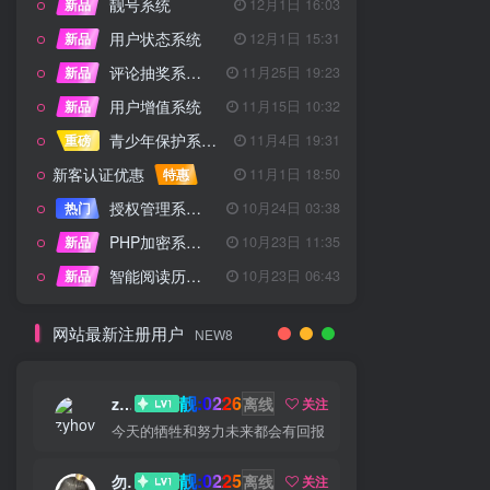
靓号系统
新品
12月1日 16:03
用户状态系统
新品
12月1日 15:31
评论抽奖系统 – 完整功能详解
新品
11月25日 19:23
用户增值系统
新品
11月15日 10:32
青少年保护系统 专为子比主题开发
重磅
11月4日 19:31
新客认证优惠
特惠
11月1日 18:50
授权管理系统子比主题专版
热门
10月24日 03:38
PHP加密系统专业版
新品
10月23日 11:35
智能阅读历史系统
新品
10月23日 06:43
网站最新注册用户
NEW8
靓:0226
zyhove
离线
关注
今天的牺牲和努力未来都会有回报
靓:0225
勿听
离线
关注