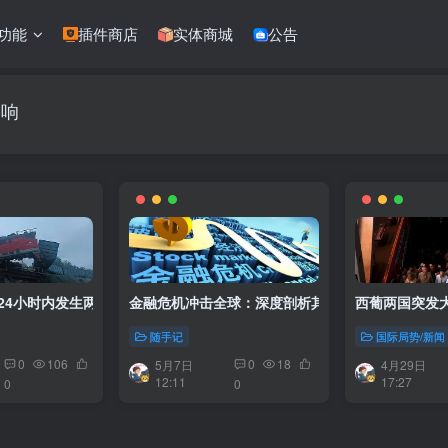
功能
插件商店
实体商城
公告
影响
24小时内发生两起坍塌事故，已致7死
金融危机冲击全球：深度剖析其对世界的影响
西葡两国突发大
随手记
国际局势/新闻
0
106
0
18
5月7日
4月29日
12:11
17:27
0
0