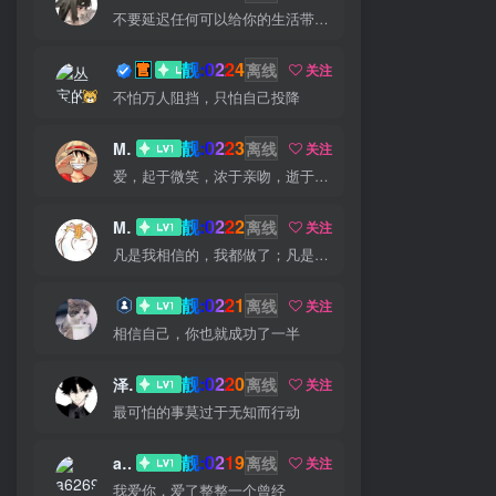
不要延迟任何可以给你的生活带来欢笑与快乐的事情
靓:0224
丛宝
离线
关注
不怕万人阻挡，只怕自己投降
靓:0223
MS-康娃
离线
关注
爱，起于微笑，浓于亲吻，逝于泪水
靓:0222
Miss 先生
离线
关注
凡是我相信的，我都做了；凡是我做了的事，都是全身心地投入去做的
靓:0221
猫小白
离线
关注
相信自己，你也就成功了一半
靓:0220
泽宇
离线
关注
最可怕的事莫过于无知而行动
靓:0219
a626911
离线
关注
我爱你，爱了整整一个曾经