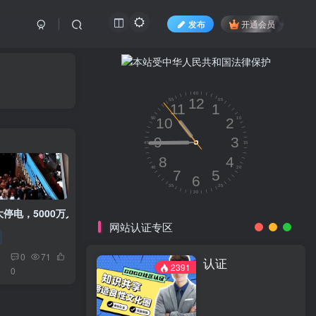
发布
开通会员
停电，5000万人受影响
网站认证专区
0
71
认证
2391
0