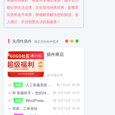
拓展开阔视野；美食分享满足味蕾；随手记功
能记录生活点滴；文化宣传传承经典；影视音
乐赏析提升审美；疑难解答解决您的困惑。加
入我们，开启智慧生活的新篇章！
实用性插件
满足您的各种需求
插件商店
8189
49篇文章
人工客服系统 技术开发文档
独家
1月6日 20:48
AI 客服助手 – 您的24/7智能客服专家
12月14日 14:57
WordPress设备管理器插件 – 专业版
独家
12月13日 17:13
简易，工单系统
12月13日 16:02