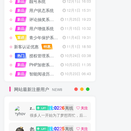
靓号系统
新品
12月1日 16:03
用户状态系统
新品
12月1日 15:31
评论抽奖系统 – 完整功能详解
新品
11月25日 19:23
用户增值系统
新品
11月15日 10:32
青少年保护系统 专为子比主题开发
重磅
11月4日 19:31
新客认证优惠
特惠
11月1日 18:50
授权管理系统子比主题专版
热门
10月24日 03:38
PHP加密系统专业版
新品
10月23日 11:35
智能阅读历史系统
新品
10月23日 06:43
网站最新注册用户
NEW8
靓:0226
zyhove
离线
关注
很多人一开始为了梦想而忙，后来忙得忘了梦想
靓:0225
勿听
离线
关注