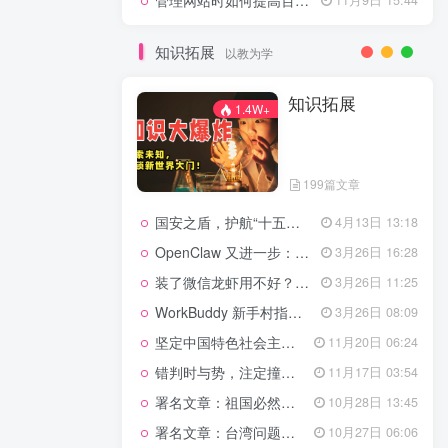
管理网站时如何提高百度权重？
知识拓展
以教为学
知识拓展
1.4W+
199篇文章
国安之盾，护航“十五五”新征程
4月13日 13:18
OpenClaw 又进一步：微信直连+安全检测+版本切换
3月26日 16:28
装了微信龙虾用不好？3步让你轻松指挥AI干活！
3月26日 11:25
WorkBuddy 新手村指南：10 个核心技巧帮你解锁满级虾🦞！
3月26日 08:09
坚定中国特色社会主义法治的政治定力
11月20日 06:24
错判时与势，注定撞南墙
11月17日 03:54
署名文章：祖国必然统一势不可挡
10月28日 13:45
署名文章：台湾问题的由来和性质
10月27日 06:06