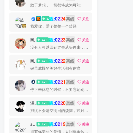
敢于梦想，一切都将成为可能
靓:0224
丛宝
离线
关注
我爱你，爱了整整一个曾经
靓:0223
MS-康娃
离线
关注
没有人可以回到过去从头再来，但是每个人都可以从今天开始，创造一个全新的结局
靓:0222
Miss 先生
离线
关注
破茧成蝶的美好生活都有伤痛
靓:0221
猫小白
离线
关注
停下来休息的时候，不要忘记别人还在奔跑
靓:0220
泽宇
离线
关注
担忧不会清空明日的烦恼，它只会丧失今日的勇气
靓:0219
a626911
离线
关注
拥有你美丽的爱情，太阳就永远明媚