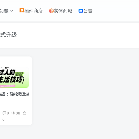
功能
插件商店
实体商城
公告
方式升级
挑战：轻松吃出好身材
0
38
0