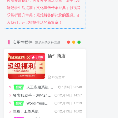
拓展开阔视野；美食分享满足味蕾；随手记功
能记录生活点滴；文化宣传传承经典；影视音
乐赏析提升审美；疑难解答解决您的困惑。加
入我们，开启智慧生活的新篇章！
实用性插件
满足您的各种需求
插件商店
8196
49篇文章
人工客服系统 技术开发文档
独家
1月6日 20:48
AI 客服助手 – 您的24/7智能客服专家
12月14日 14:57
WordPress设备管理器插件 – 专业版
独家
12月13日 17:13
简易，工单系统
12月13日 16:02