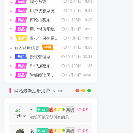
靓号系统
新品
12月1日 16:03
用户状态系统
新品
12月1日 15:31
评论抽奖系统 – 完整功能详解
新品
11月25日 19:23
用户增值系统
新品
11月15日 10:32
青少年保护系统 专为子比主题开发
重磅
11月4日 19:31
新客认证优惠
特惠
11月1日 18:50
授权管理系统子比主题专版
热门
10月24日 03:38
PHP加密系统专业版
新品
10月23日 11:35
智能阅读历史系统
新品
10月23日 06:43
网站最新注册用户
NEW8
靓:0226
zyhove
离线
关注
微笑可以晴朗所有的天
靓:0225
勿听
离线
关注