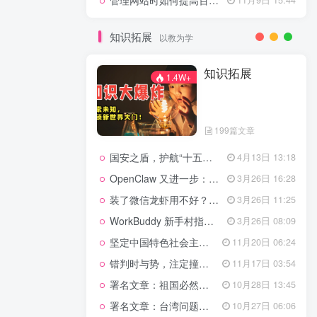
管理网站时如何提高百度权重？
知识拓展
以教为学
知识拓展
1.4W+
199篇文章
国安之盾，护航“十五五”新征程
4月13日 13:18
OpenClaw 又进一步：微信直连+安全检测+版本切换
3月26日 16:28
装了微信龙虾用不好？3步让你轻松指挥AI干活！
3月26日 11:25
WorkBuddy 新手村指南：10 个核心技巧帮你解锁满级虾🦞！
3月26日 08:09
坚定中国特色社会主义法治的政治定力
11月20日 06:24
错判时与势，注定撞南墙
11月17日 03:54
署名文章：祖国必然统一势不可挡
10月28日 13:45
署名文章：台湾问题的由来和性质
10月27日 06:06