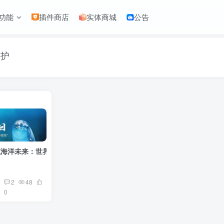
功能
插件商店
实体商城
公告
保护
筑海洋未来：世界海洋日的使命与担当
2
48
0