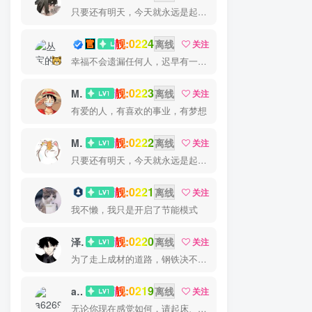
只要还有明天，今天就永远是起跑线
靓:0224
丛宝
离线
关注
幸福不会遗漏任何人，迟早有一天它会找到你
靓:0223
MS-康娃
离线
关注
有爱的人，有喜欢的事业，有梦想
靓:0222
Miss 先生
离线
关注
只要还有明天，今天就永远是起跑线
靓:0221
猫小白
离线
关注
我不懒，我只是开启了节能模式
靓:0220
泽宇
离线
关注
为了走上成材的道路，钢铁决不惋惜璀璨的钢花被遗弃
靓:0219
a626911
离线
关注
无论你现在感觉如何，请起床、穿好衣服然后为你的梦想而奋斗