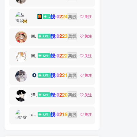
靓:0224
丛宝
离线
关注
靓:0223
MS-康娃
离线
关注
靓:0222
Miss 先生
离线
关注
靓:0221
猫小白
离线
关注
靓:0220
泽宇
离线
关注
靓:0219
a626911
离线
关注