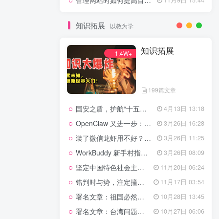
管理网站时如何提高百度权重？
知识拓展
以教为学
知识拓展
1.4W+
199篇文章
国安之盾，护航“十五五”新征程
4月13日 13:18
OpenClaw 又进一步：微信直连+安全检测+版本切换
3月26日 16:28
装了微信龙虾用不好？3步让你轻松指挥AI干活！
3月26日 11:25
WorkBuddy 新手村指南：10 个核心技巧帮你解锁满级虾🦞！
3月26日 08:09
坚定中国特色社会主义法治的政治定力
11月20日 06:24
错判时与势，注定撞南墙
11月17日 03:54
署名文章：祖国必然统一势不可挡
10月28日 13:45
署名文章：台湾问题的由来和性质
10月27日 06:06