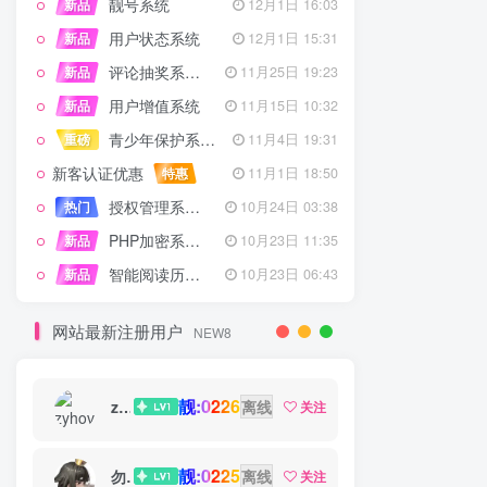
靓号系统
新品
12月1日 16:03
用户状态系统
新品
12月1日 15:31
评论抽奖系统 – 完整功能详解
新品
11月25日 19:23
用户增值系统
新品
11月15日 10:32
青少年保护系统 专为子比主题开发
重磅
11月4日 19:31
新客认证优惠
特惠
11月1日 18:50
授权管理系统子比主题专版
热门
10月24日 03:38
PHP加密系统专业版
新品
10月23日 11:35
智能阅读历史系统
新品
10月23日 06:43
网站最新注册用户
NEW8
靓:0226
zyhove
离线
关注
靓:0225
勿听
离线
关注