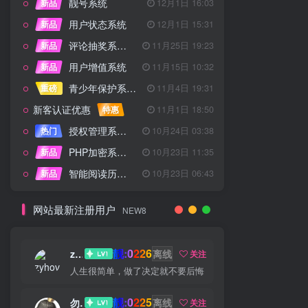
靓号系统
新品
12月1日 16:03
用户状态系统
新品
12月1日 15:31
评论抽奖系统 – 完整功能详解
新品
11月25日 19:23
用户增值系统
新品
11月15日 10:32
青少年保护系统 专为子比主题开发
重磅
11月4日 19:31
新客认证优惠
特惠
11月1日 18:50
授权管理系统子比主题专版
热门
10月24日 03:38
PHP加密系统专业版
新品
10月23日 11:35
智能阅读历史系统
新品
10月23日 06:43
网站最新注册用户
NEW8
靓:0226
zyhove
离线
关注
人生很简单，做了决定就不要后悔
靓:0225
勿听
离线
关注