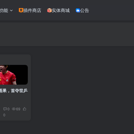
功能
插件商店
实体商城
公告
转雨果，首夺世乒赛男单冠军，加冕双冠王
0
69
0