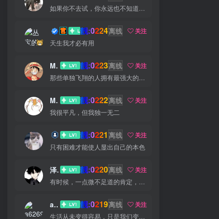
如果你不去试，你永远也不知道结果，所以去试试吧
靓:0224
丛宝
离线
关注
天生我才必有用
靓:0223
MS-康娃
离线
关注
那些单独飞翔的人拥有最强大的翅膀
靓:0222
Miss 先生
离线
关注
我很平凡，但我独一无二
靓:0221
猫小白
离线
关注
只有困难才能使人显出自己的本色
靓:0220
泽宇
离线
关注
有时候，一点微不足道的肯定，对我却意义非凡
靓:0219
a626911
离线
关注
生活从未变得容易，只是我们变得更加坚强