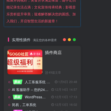
拓展开阔视野；美食分享满足味蕾；随手记功
能记录生活点滴；文化宣传传承经典；影视音
乐赏析提升审美；疑难解答解决您的困惑。加
入我们，开启智慧生活的新篇章！
实用性插件
满足您的各种需求
插件商店
8184
49篇文章
人工客服系统 技术开发文档
独家
1月6日 20:48
AI 客服助手 – 您的24/7智能客服专家
12月14日 14:57
WordPress设备管理器插件 – 专业版
独家
12月13日 17:13
简易，工单系统
12月13日 16:02