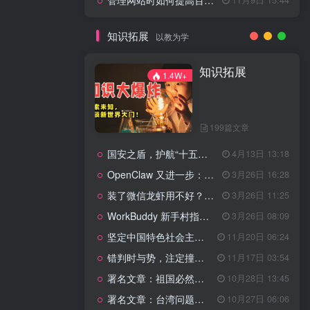
管理网站时如何提高百度权重？
知识拓展
以教为学
知识拓展
1.4W+
199篇文章
国安之盾，护航“十五五”新征程
4月13日 13:18
OpenClaw 又进一步：微信直连+安全检测+版本切换
3月26日 16:28
装了微信龙虾用不好？3步让你轻松指挥AI干活！
3月26日 11:25
WorkBuddy 新手村指南：10 个核心技巧帮你解锁满级虾🦞！
3月26日 08:09
坚定中国特色社会主义法治的政治定力
11月20日 06:24
错判时与势，注定撞南墙
11月17日 03:54
署名文章：祖国必然统一势不可挡
10月28日 13:45
署名文章：台湾问题的由来和性质
10月27日 06:06