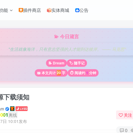
功能
插件商店
实体商城
公告
💫 今日箴言
"生活就像海洋，只有意志坚强的人才能到达彼岸。 —— 马克思"
📝 Dream
🏷️ 随手记
📖 本文共计
20
字
⏱️ 阅读约
1
分钟
源下载须知
am
001
离线
关注
7日 10:01发布
0