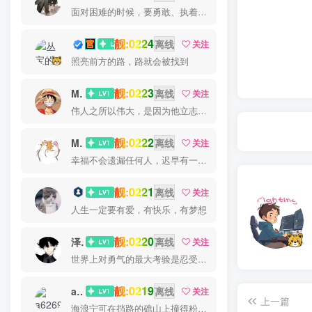
面对困难的时候，要勇敢、执着、不畏艰辛地去战胜它
靓:0224
丛宝
离线
关注
照亮前方的路，路就会被找到
靓:0223
MS-康娃
离线
关注
伟人之所以伟大，是因为他立志要成为伟大的人
靓:0222
Miss 先生
离线
关注
幸福不会遗漏任何人，迟早有一天它会找到你
靓:0221
猫小白
离线
关注
人生一定要有爱，有快乐，有梦想
靓:0220
泽宇
离线
关注
世界上对勇气的最大考验是忍受失败而不丧失信心
靓:0219
a626911
离线
关注
上一篇
海浪宁可在挡路的礁山上撞得粉碎，也不肯后退一步