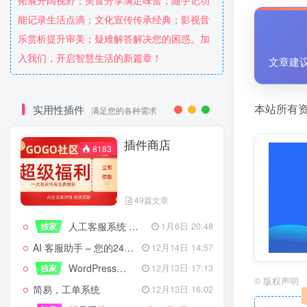
拓展开阔视野；美食分享满足味蕾；随手记功
能记录生活点滴；文化宣传传承经典；影视音
乐赏析提升审美；疑难解答解决您的困惑。加
入我们，开启智慧生活的新篇章！
文章建
本站所有资
实用性插件
满足您的各种需求
插件商店
8183
49篇文章
人工客服系统 技术开发文档
独家
1月6日 20:48
AI 客服助手 – 您的24/7智能客服专家
12月14日 14:57
WordPress设备管理器插件 – 专业版
独家
12月13日 17:13
©
版权声明
简易，工单系统
12月13日 16:02