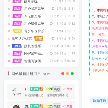
靓号系统
新品
12月1日 16:03
用户状态系统
新品
12月1日 15:31
1、
本网站
评论抽奖系统 – 完整功能详解
新品
11月25日 19:23
2、本站永
3、本网站
用户增值系统
新品
11月15日 10:32
相关法律的
青少年保护系统 专为子比主题开发
重磅
11月4日 19:31
制、修改、
新客认证优惠
特惠
11月1日 18:50
4、本网站
授权管理系统子比主题专版
热门
10月24日 03:38
户在本网站
5、本网站
PHP加密系统专业版
新品
10月23日 11:35
除侵权内容
智能阅读历史系统
新品
10月23日 06:43
6、本网站
本网站的内
网站最新注册用户
NEW8
靓:0226
zyhove
离线
关注
永远面向阳光，这样你就看不见阴影了
随手记
靓:0225
勿听
离线
关注