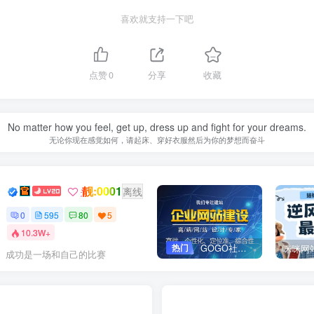
喜欢就支持一下吧
点赞
0
分享
收藏
No matter how you feel, get up, dress up and fight for your dreams.
无论你现在感觉如何，请起床、穿好衣服然后为你的梦想而奋斗
靓:0001
Dream
关注
离线
0
595
80
5
10.3W+
热门
GOGO社区网站搭建(自助服务)
成功是一场和自己的比赛