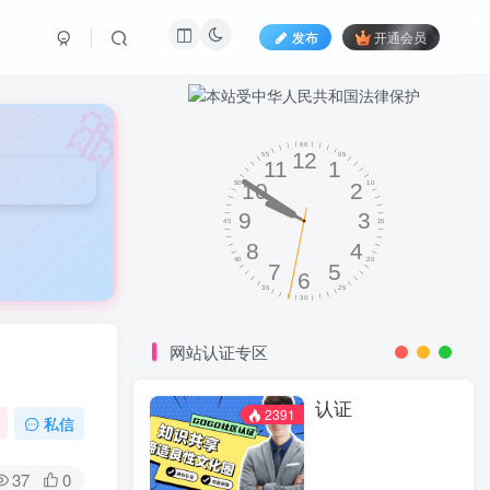
发布
开通会员
🎀
网站认证专区
认证
2391
私信
37
0