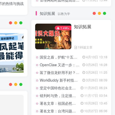
管理网站时如何提高百度权重？
节的热情与挑战
知识拓展
以教为学
知识拓展
1.4W+
199篇文章
国安之盾，护航“十五五”新征程
4月13日 13:18
OpenClaw 又进一步：微信直连+安全检测+版本切换
3月26日 16:28
统开发
文章付费阅读：机遇与挑战并存的内容新生态
月
装了微信龙虾用不好？3步让你轻松指挥AI干活！
3月26日 11:25
WorkBuddy 新手村指南：10 个核心技巧帮你解锁满级虾🦞！
3月26日 08:09
坚定中国特色社会主义法治的政治定力
11月20日 06:24
错判时与势，注定撞南墙
11月17日 03:54
署名文章：祖国必然统一势不可挡
10月28日 13:45
署名文章：台湾问题的由来和性质
10月27日 06:06