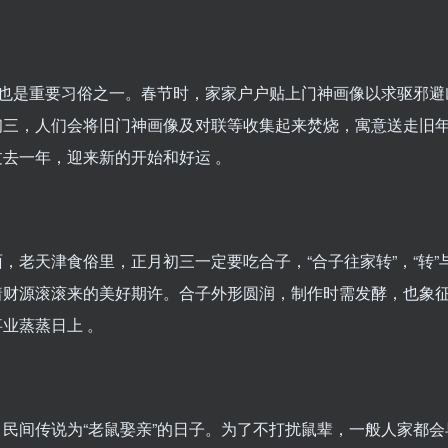
纸”也是重要习俗之一。春节时，家家户户贴上门神画像以求驱邪避
初三，人们会将旧门神画像及对联等收集起来焚烧，寓意送走旧
去一年，迎来新的开始和好运 。
，老天津食俗里，正月初三一定要吃合子，“合子往家转”，“转”与
着财源滚滚来的美好期许。合子外形圆润，制作时需发酵，也象
业蒸蒸日上 。
，民间传说为“老鼠娶亲”的日子。为了不打扰鼠辈，一般人家都会