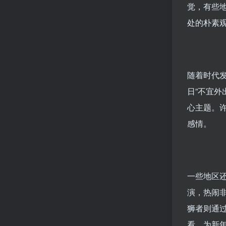
觉，有些
处的朴素观
随着时代
日”不宜
心主题。
感情。
一些地区
演，热闹
狮者则通
看，为新年