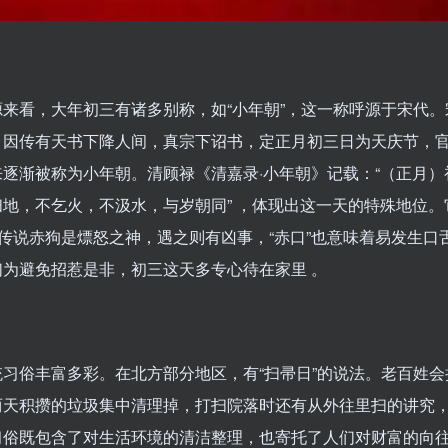
源来看，大年初三有诸多别称，如“小年朝”，这一称呼源于宋代。
，因传有天书下降人间，真宗下诏书，定正月初三日为天庆节，
来逐渐被称为小年朝。清顾禄《清嘉录·小年朝》记载：“（正月）
扫地，不乞火，不汲水，与岁朝同” ，体现出这一天的特殊地位。
，传说赤狗是熛怒之神，遇之则有凶事，“赤口”也意味着易发生口
们为避免招惹是非，初三这天多专心待在家里 。
统习俗丰富多彩。在北方部分地区，有“扫帚日”的说法。老百姓会
两天积攒的垃圾集中清理掉，打扫院落时还有从外往里扫的讲究
习俗既包含了对生活环境的清洁整理，也寄托了人们对财富的向