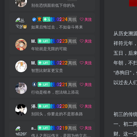
别在恐惧面前低下你的头
靓:0224
丛宝
离线
关注
如果后悔过去，不如奋斗将来
从历史溯
靓:0223
MS-康娃
离线
关注
祥符元年
年轻就是无限的可能
五日，后
靓:0222
年朝，不
Miss 先生
离线
关注
智慧比财富更宝贵
“赤狗日”
以过去人
靓:0221
猫小白
离线
关注
行动是根本，想法锦上添花
靓:0220
泽宇
离线
关注
初三的传
别回头，你要走的不是那条路
一、初二
靓:0219
a626911
离线
关注
财。这一
伟人之所以伟大，是因为他立志要成为伟大的人