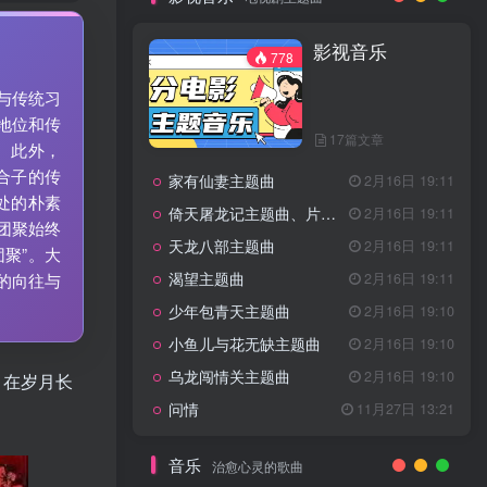
7篇文章
新客认证优惠
影视音乐
特惠
11月1日 18:50
778
GOGO社区官方成员认证
独家
4月20日 20:36
与传统习
GOGO社区–优质作者认证
4月6日 07:29
地位和传
17篇文章
广告商入驻流程
4月6日 07:24
。此外，
合子的传
家有仙妻主题曲
GOGO社区网站搭建(自助服务)
2月16日 19:11
热门
4月6日 06:51
处的朴素
倚天屠龙记主题曲、片头曲
2月16日 19:11
团聚始终
电视剧主题曲
天龙八部主题曲
2月16日 19:11
聚”。大
渴望主题曲
2月16日 19:11
的向往与
影视音乐
778
少年包青天主题曲
2月16日 19:10
小鱼儿与花无缺主题曲
2月16日 19:10
乌龙闯情关主题曲
2月16日 19:10
，在岁月长
17篇文章
问情
11月27日 13:21
家有仙妻主题曲
2月16日 19:11
倚天屠龙记主题曲、片头曲
2月16日 19:11
音乐
治愈心灵的歌曲