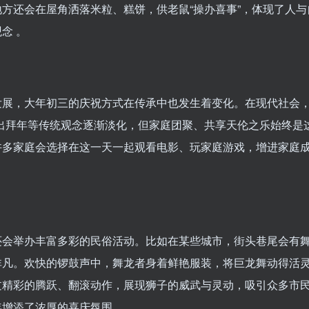
地方还会在屋角洒落米粒、糕饼，供老鼠“操办喜事”，体现了人与
念 。
发展，大年初三的庆祝方式在传承中也发生着变化。在现代社会，
外出拜年等传统观念逐渐淡化，但家庭团聚、共享天伦之乐始终是
许多家庭会选择在这一天一起观看电影、玩家庭游戏，增进家庭
还会举办丰富多彩的民俗活动。比如在某些城市，街头巷尾会有
非凡。欢快的锣鼓声中，舞龙者身着鲜艳服装，将巨龙舞动得活
过精彩的腾跃、翻滚动作，展现狮子的威武与灵动，吸引众多市
增添了浓厚的喜庆氛围 。