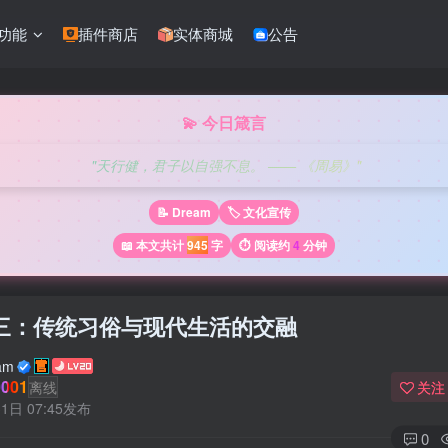
功能
插件商店
实体商城
公告
💫 今日箴言
"天行健，君子以自强不息。 —— 《周易》"
📝 Dream
🏷️ 文化宣传
📖 本文共计
945
字
⏱️ 阅读约
4
分钟
三：传统习俗与现代生活的交融
am
001
离线
关注
1日 07:45发布
0