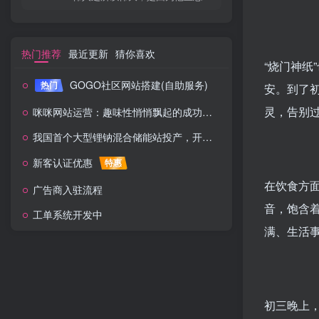
热门推荐
最近更新
猜你喜欢
“烧门神
GOGO社区网站搭建(自助服务)
热门
安。到了
灵，告别过
咪咪网站运营：趣味性悄悄飘起的成功风头
我国首个大型锂钠混合储能站投产，开启储能新时代
新客认证优惠
特惠
在饮食方面
广告商入驻流程
音，饱含
工单系统开发中
满、生活事
初三晚上