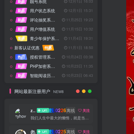
靓号系统
新品
12月1日 16:03
用户状态系统
新品
12月1日 15:31
评论抽奖系统 – 完整功能详解
新品
11月25日 19:23
用户增值系统
新品
11月15日 10:32
青少年保护系统 专为子比主题开发
重磅
11月4日 19:31
新客认证优惠
特惠
11月1日 18:50
授权管理系统子比主题专版
热门
10月24日 03:38
PHP加密系统专业版
新品
10月23日 11:35
智能阅读历史系统
新品
10月23日 06:43
网站最新注册用户
NEW8
靓:0226
zyhove
离线
关注
我们人生中最大的懒惰，就是当我们明知自己拥有作出选择的能力，却不去主动改变而是放任它的生活态度
靓:0225
勿听
离线
关注