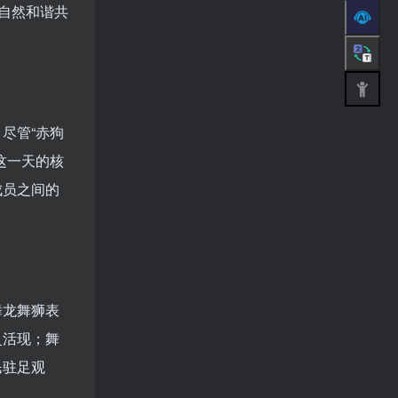
自然和谐共
尽管“赤狗
这一天的核
成员之间的
舞龙舞狮表
灵活现；舞
民驻足观