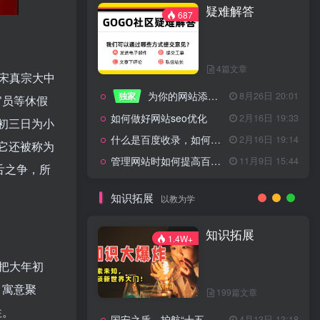
疑难解答
一起走过的日子
2月16日 19:07
687
来生缘
2月16日 19:07
活着——洪真英
2月16日 19:06
4篇文章
辉星 – INSOMNIA
2月16日 19:06
宋真宗大中
为你的网站添加百度登录
独家
8月26日 20:01
《INSOMNIA》欧美
2月16日 19:06
官员等休假
如何做好网站seo优化
2月16日 19:33
初三日为小
什么是百度收录，如何提高收录量？
2月16日 19:14
它还被称为
管理网站时如何提高百度权重？
11月9日 15:44
舌之争，所
疑难解答
687
知识拓展
以教为学
4篇文章
知识拓展
1.4W+
为你的网站添加百度登录
独家
8月26日 20:01
把大年初
如何做好网站seo优化
2月16日 19:33
，寓意聚
199篇文章
什么是百度收录，如何提高收录量？
2月16日 19:14
往。
国安之盾，护航“十五五”新征程
4月13日 13:18
11月9日 15:44