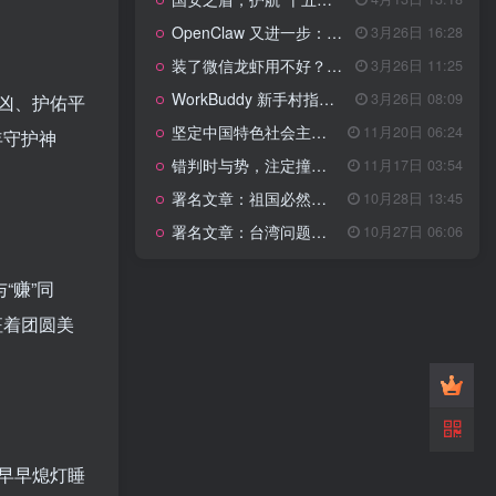
管理网站时如何提高百度权重？
OpenClaw 又进一步：微信直连+安全检测+版本切换
3月26日 16:28
以教为学
装了微信龙虾用不好？3步让你轻松指挥AI干活！
3月26日 11:25
WorkBuddy 新手村指南：10 个核心技巧帮你解锁满级虾🦞！
3月26日 08:09
凶、护佑平
知识拓展
1.4W+
坚定中国特色社会主义法治的政治定力
11月20日 06:24
年守护神
错判时与势，注定撞南墙
11月17日 03:54
署名文章：祖国必然统一势不可挡
10月28日 13:45
199篇文章
署名文章：台湾问题的由来和性质
10月27日 06:06
国安之盾，护航“十五五”新征程
4月13日 13:18
OpenClaw 又进一步：微信直连+安全检测+版本切换
3月26日 16:28
“赚”同
装了微信龙虾用不好？3步让你轻松指挥AI干活！
3月26日 11:25
征着团圆美
WorkBuddy 新手村指南：10 个核心技巧帮你解锁满级虾🦞！
3月26日 08:09
坚定中国特色社会主义法治的政治定力
11月20日 06:24
错判时与势，注定撞南墙
11月17日 03:54
署名文章：祖国必然统一势不可挡
10月28日 13:45
早早熄灯睡
署名文章：台湾问题的由来和性质
10月27日 06:06