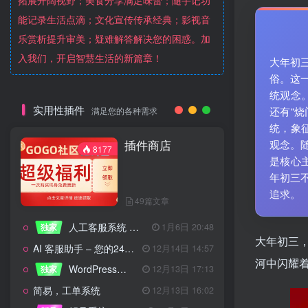
拓展开阔视野；美食分享满足味蕾；随手记功
能记录生活点滴；文化宣传传承经典；影视音
乐赏析提升审美；疑难解答解决您的困惑。加
入我们，开启智慧生活的新篇章！
大年初
俗。这一
统观念
实用性插件
还有“
满足您的各种需求
统，象
插件商店
观念。
8177
是核心
年初三
追求。
49篇文章
人工客服系统 技术开发文档
独家
1月6日 20:48
大年初三
AI 客服助手 – 您的24/7智能客服专家
12月14日 14:57
河中闪耀
WordPress设备管理器插件 – 专业版
独家
12月13日 17:13
简易，工单系统
12月13日 16:02