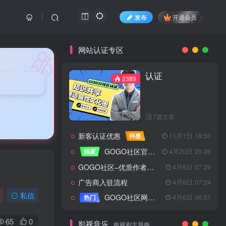
发布
开通会员
🎀
网站认证专区
认证
2389
7篇文章
新客认证优惠
特惠
11月1日 18:50
GOGO社区官方成员认证
独家
4月20日 20:36
GOGO社区–优质作者认证
4月6日 07:29
广告商入驻流程
4月6日 07:24
认证
2389
私信
GOGO社区网站搭建(自助服务)
热门
4月6日 06:51
65
0
影视音乐
电视剧主题曲