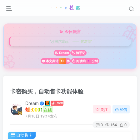

💫 今日箴言
"志当存高远。 —— 诸葛亮"
🌸
📝 Dream
🏷️ 随手记
📖 本文共计
15
字
⏱️ 阅读约
1
分钟
卡密购买，自动售卡功能体验
Dream
靓:0001
在线
关注
私信
7月18日 19:14发布
0
164
0
自动售卡