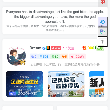
Everyone has its disadvantage just like the god bites the apple.
the bigger disadvantage you have, the more the god
appreciate it.
每个人都会有缺陷，就像被上帝咬过的苹果，有的人缺陷比较大，正是因为上帝特
别喜欢他的芬芳
靓:0001
Dream
关注
在线
0
595
80
5
10.3W+
无论你在什么时候开始，重要的是开始之后就不要停止
GOGO社区网站搭建(自助服务)
咪咪网站运营：趣味性悄悄飘起的成功风头
新客认证优
热门