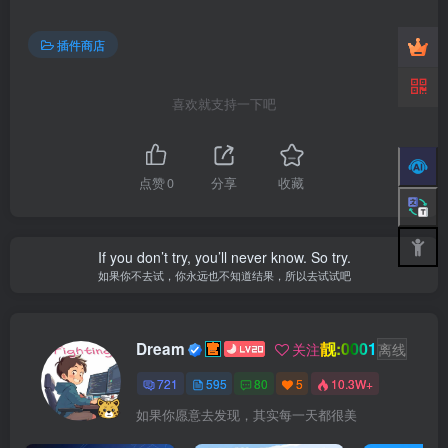
插件商店
喜欢就支持一下吧
点赞
0
分享
收藏
If you don’t try, you’ll never know. So try.
如果你不去试，你永远也不知道结果，所以去试试吧
靓:0001
Dream
关注
离线
721
595
80
5
10.3W+
如果你愿意去发现，其实每一天都很美