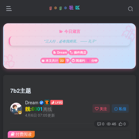

💫 今日箴言
"三人行，必有我师焉。 —— 孔子"
🌸
📝 Dream
🏷️ 插件商店
📖 本文共计
22
字
⏱️ 阅读约
1
分钟
7b2主题
Dream
靓:0001
离线
关注
私信
4月6日 07:05更新
0
46
0
付费阅读