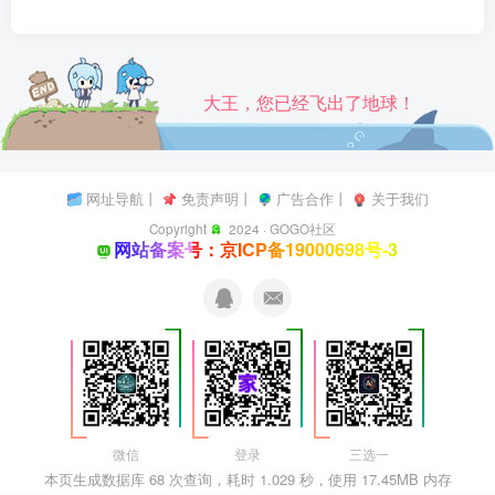
大王，您已经飞出了地球！
网址导航
丨
免责声明
丨
广告合作
丨
关于我们
Copyright
2024 ·
GOGO社区
网站备案号：京ICP备19000698号-3
微信
登录
三选一
本页生成数据库 68 次查询，耗时 1.029 秒，使用 17.45MB 内存