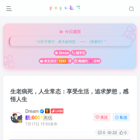

💫 今日箴言
"少壮不努力，老大徒伤悲。 —— 《长歌行》"
🌸
📝 Dream
🏷️ 随手记
📖 本文共计
1252
字
⏱️ 阅读约
5
分钟
生老病死，人生常态：享受生活，追求梦想，感
悟人生
Dream
靓:0001
离线
关注
私信
7月17日 15:50发布
0
22
0