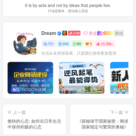
It is by acts and not by ideas that people live.
行动是根本，想法锦上添花
靓:0001
Dream
关注
离线
721
595
80
5
10.3W+
生活从未变得容易，只是我们变得更加坚强
GOGO社区网站搭建(自助服务)
咪咪网站运营：趣味性悄悄飘起的成功风头
新客认证优
热门
上一篇
下一篇
愉快的心态: 如何在日常生活
《探秘保守国家秘密：阐述
中保持积极的心态
国家稳定与繁荣的奥秘》