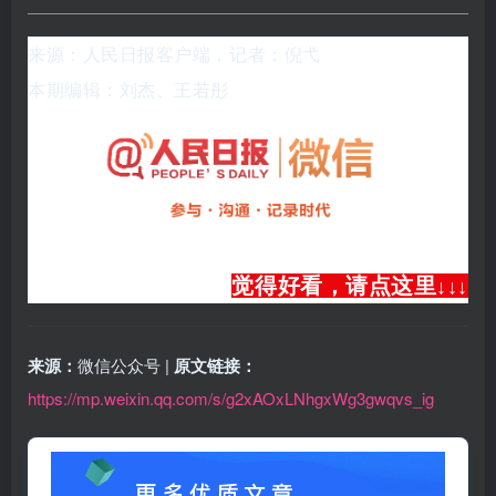
来源：人民日报客户端，记者：倪弋
本期编辑：刘杰、王若彤
觉得好看，请点这里
↓
↓
↓
来源：
微信公众号 |
原文链接：
https://mp.weixin.qq.com/s/g2xAOxLNhgxWg3gwqvs_ig