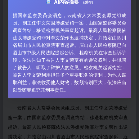
AI内容摘要
(缓存)
据国家监察委员会消息，云南省人大常委会原党组成
员、副主任李文荣因涉嫌受贿一案，由国家监察委员会
调查终结，移送检察机关审查起诉。最高人民检察院依
法以涉嫌受贿罪对李文荣作出逮捕决定，并指定由四川
省眉山市人民检察院审查起诉。眉山市人民检察院已向
眉山市中级人民法院提起公诉。 检察机关在审查起诉阶
段，依法告知了被告人李文荣享有的诉讼权利，并讯问
了被告人，听取了辩护人的意见。检察机关起诉指控：
被告人李文荣利用担任多个重要职务的便利，为他人谋
取利益，非法收受他人财物，数额特别巨大，依法应当
以受贿罪追究其刑事责任。
云南省人大常委会原党组成员、副主任
李文荣
涉嫌
受
贿一案
，
由国家监察委员会调查终结，
移送检察机关审查
起诉。
最高人民检察院依法
以涉嫌受贿罪对李文荣作出逮
捕决定
，
并指定由四川省眉山市人民检察院
审查起诉。近