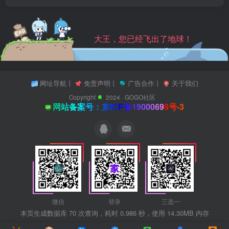
大王，您已经飞出了地球！
网址导航
丨
免责声明
丨
广告合作
丨
关于我们
Copyright
2024 ·
GOGO社区
网站备案号：京ICP备19000698号-3
微信
登录
三选一
本页生成数据库 70 次查询，耗时 0.986 秒，使用 14.30MB 内存