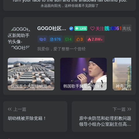
永远面向阳光，这样你就看不见阴影了
靓:0061
GOGO社区新闻助手
关注
离线
0
976
4
3
2.8W+
我爱你，爱了整整一个曾经
我国首个大型锂钠混合储能站投产，开启储能新时代
韩国歌手辉星家中身亡，终年43岁，警方调查死因
上一篇
下一篇
胡幼桃被开除党籍！
原中央防范和处理邪教问题
领导小组办公室副主任高以
忱被开除党籍