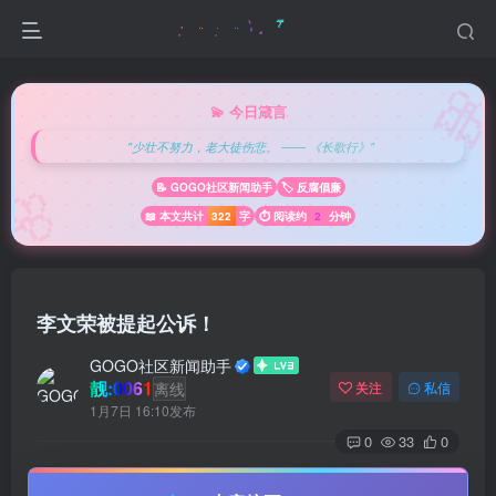

💫 今日箴言
"少壮不努力，老大徒伤悲。 —— 《长歌行》"
🌸
📝 GOGO社区新闻助手
🏷️ 反腐倡廉
📖 本文共计
322
字
⏱️ 阅读约
2
分钟
李文荣被提起公诉！
GOGO社区新闻助手
靓:0061
离线
关注
私信
1月7日 16:10发布
0
33
0