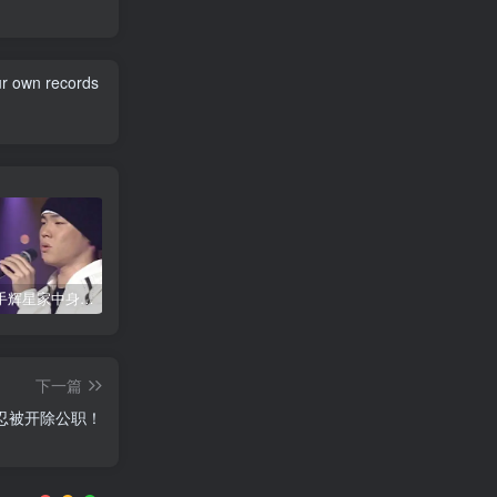
ur own records
韩国歌手辉星家中身亡，终年43岁，警方调查死因
神舟二十号载人飞船发射取得圆满成功
公安网安成功摧毁一网络水军团伙 15名嫌疑人落网
下一篇
忍被开除公职！