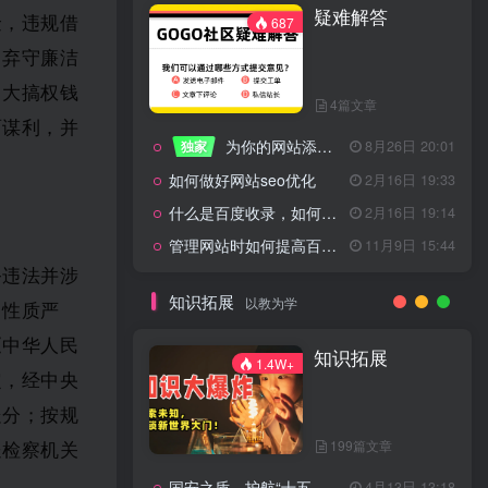
疑难解答
一起走过的日子
2月16日 19:07
金，违规借
687
来生缘
2月16日 19:07
；弃守廉洁
活着——洪真英
2月16日 19:06
，大搞权钱
4篇文章
辉星 – INSOMNIA
2月16日 19:06
面谋利，并
为你的网站添加百度登录
独家
8月26日 20:01
《INSOMNIA》欧美
2月16日 19:06
如何做好网站seo优化
2月16日 19:33
什么是百度收录，如何提高收录量？
2月16日 19:14
管理网站时如何提高百度权重？
11月9日 15:44
疑难解答
687
务违法并涉
知识拓展
以教为学
，性质严
《中华人民
4篇文章
知识拓展
1.4W+
定，经中央
为你的网站添加百度登录
独家
8月26日 20:01
处分；按规
如何做好网站seo优化
2月16日 19:33
199篇文章
送检察机关
什么是百度收录，如何提高收录量？
2月16日 19:14
国安之盾，护航“十五五”新征程
4月13日 13:18
11月9日 15:44