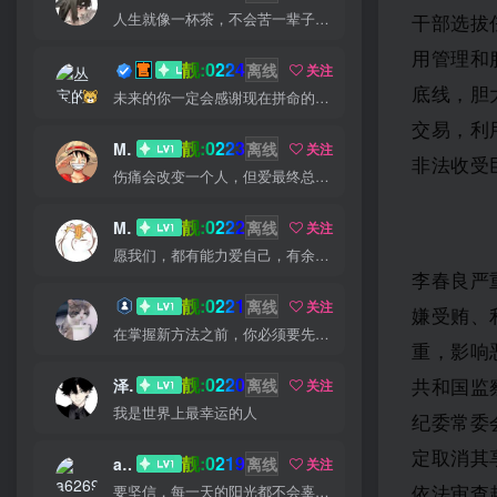
人生就像一杯茶，不会苦一辈子，但总会苦一阵子
干部选拔
用管理和
靓:0224
丛宝
离线
关注
底线，胆
未来的你一定会感谢现在拼命的自己
交易，利
靓:0223
MS-康娃
离线
关注
非法收受
伤痛会改变一个人，但爱最终总会让你找回最初的自己
靓:0222
Miss 先生
离线
关注
愿我们，都有能力爱自己，有余力爱别人
李春良严
靓:0221
猫小白
离线
关注
嫌受贿、
在掌握新方法之前，你必须要先换一种思考方法
重，影响
靓:0220
泽宇
离线
共和国监
关注
我是世界上最幸运的人
纪委常委
定取消其
靓:0219
a626911
离线
关注
依法审查
要坚信，每一天的阳光都不会辜负自己的笑容