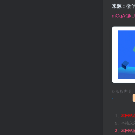
来源：
微信
mOqAQkU
©
版权声明
1、
本网站
2、本站永
3、本网站