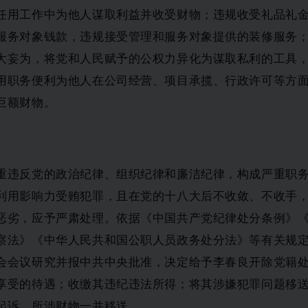
任用工作中为他人谋取利益并收受财物；违规收受礼品礼
服务对象钱款，违规接受管理和服务对象提供的装修服务
大妄为，将党和人民赋予的公权力异化为谋取私利的工具
用职务便利为他人在公司经营、项目承揽、行政许可等方
巨额财物。
重违反党的政治纪律、组织纪律和廉洁纪律，构成严重职
利用影响力受贿犯罪，且在党的十八大后不收敛、不收手
恶劣，应予严肃处理。依据《中国共产党纪律处分条例》
察法》《中华人民共和国公职人员政务处分法》等有关规
会会议研究并报中共中央批准，决定给予李春良开除党籍
享受的待遇；收缴其违纪违法所得；将其涉嫌犯罪问题移
起诉，所涉财物一并移送。