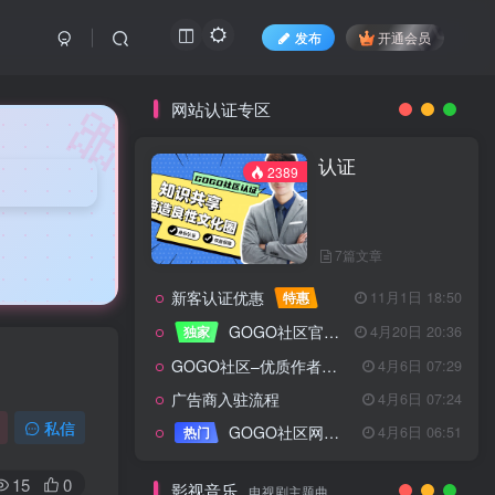
发布
开通会员
🎀
网站认证专区
认证
2389
7篇文章
新客认证优惠
特惠
11月1日 18:50
GOGO社区官方成员认证
独家
4月20日 20:36
GOGO社区–优质作者认证
4月6日 07:29
广告商入驻流程
4月6日 07:24
认证
2389
私信
GOGO社区网站搭建(自助服务)
热门
4月6日 06:51
15
0
影视音乐
电视剧主题曲