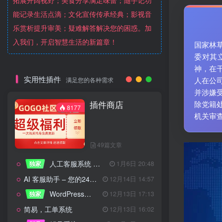
拓展开阔视野；美食分享满足味蕾；随手记功
能记录生活点滴；文化宣传传承经典；影视音
乐赏析提升审美；疑难解答解决您的困惑。加
入我们，开启智慧生活的新篇章！
国家林
委对其
神，在
实用性插件
人在公
满足您的各种需求
并涉嫌
插件商店
除党籍
8177
机关审
49篇文章
人工客服系统 技术开发文档
独家
1月6日 20:48
AI 客服助手 – 您的24/7智能客服专家
12月14日 14:57
WordPress设备管理器插件 – 专业版
独家
12月13日 17:13
简易，工单系统
12月13日 16:02