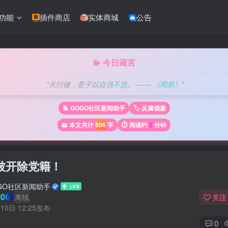
功能
插件商店
实体商城
公告
💫 今日箴言
"天行健，君子以自强不息。 —— 《周易》"
📝 GOGO社区新闻助手
🏷️ 反腐倡廉
📖 本文共计
506
字
⏱️ 阅读约
2
分钟
被开除党籍！
GO社区新闻助手
061
离线
关注
10日 12:25发布
0