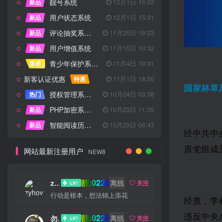
靓号系统
新品
12月1日 16:03
用户状态系统
新品
12月1日 15:31
评论抽奖系统 – 完整功能详解
新品
11月25日 19:23
用户增值系统
新品
11月15日 10:32
青少年保护系统 专为子比主题开发
重磅
11月4日 19:31
新客认证优惠
特惠
11月1日 18:50
国家林草
授权管理系统子比主题专版
热门
10月24日 03:38
PHP加密系统专业版
新品
10月23日 11:35
智能阅读历史系统
新品
10月23日 06:43
经中共中
原党组成
网站最新注册用户
NEW8
靓:0226
zyhove
离线
关注
行动是根本，想法锦上添花
经查，李
违反中央
靓:0225
勿听
离线
关注