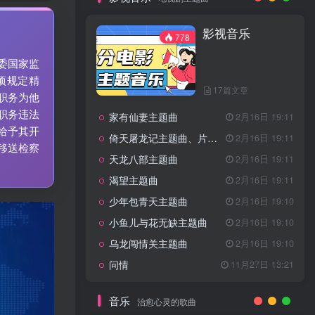
7篇文章
新客认证优惠
影视音乐
特惠
11月1日 18:50
778
GOGO社区官方成员认证
独家
4月20日 20:36
委国家监
GOGO社区–优质作者认证
4月6日 07:29
项规定精
17篇文章
广告商入驻流程
4月6日 07:24
职务为他
职务违法
家有仙妻主题曲
GOGO社区网站搭建(自助服务)
2月16日 19:11
热门
4月6日 06:51
给予其开
倚天屠龙记主题曲、片头曲
2月16日 19:11
移送检察
电视剧主题曲
天龙八部主题曲
2月16日 19:11
渴望主题曲
2月16日 19:11
影视音乐
778
少年包青天主题曲
2月16日 19:10
小鱼儿与花无缺主题曲
2月16日 19:10
乌龙闯情关主题曲
2月16日 19:10
17篇文章
问情
11月27日 13:21
家有仙妻主题曲
2月16日 19:11
倚天屠龙记主题曲、片头曲
2月16日 19:11
音乐
治愈心灵的歌曲