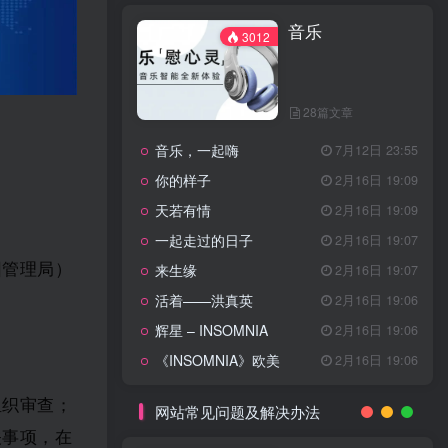
天龙八部主题曲
2月16日 19:11
音乐
渴望主题曲
2月16日 19:11
3012
少年包青天主题曲
2月16日 19:10
小鱼儿与花无缺主题曲
2月16日 19:10
28篇文章
乌龙闯情关主题曲
2月16日 19:10
音乐，一起嗨
7月12日 23:55
问情
11月27日 13:21
你的样子
2月16日 19:09
治愈心灵的歌曲
天若有情
2月16日 19:09
一起走过的日子
2月16日 19:07
音乐
3012
园管理局）
来生缘
2月16日 19:07
。
活着——洪真英
2月16日 19:06
辉星 – INSOMNIA
2月16日 19:06
28篇文章
《INSOMNIA》欧美
2月16日 19:06
音乐，一起嗨
7月12日 23:55
你的样子
组织审查；
2月16日 19:09
网站常见问题及解决办法
天若有情
2月16日 19:09
关事项，在