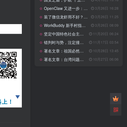
管理网站时如何提高百度权重？
OpenClaw 又进一步：微信直连+安全检测+版本切换
3月26日 16:28
以教为学
装了微信龙虾用不好？3步让你轻松指挥AI干活！
3月26日 11:25
WorkBuddy 新手村指南：10 个核心技巧帮你解锁满级虾🦞！
3月26日 08:09
知识拓展
1.4W+
坚定中国特色社会主义法治的政治定力
11月20日 06:24
错判时与势，注定撞南墙
11月17日 03:54
署名文章：祖国必然统一势不可挡
10月28日 13:45
199篇文章
署名文章：台湾问题的由来和性质
10月27日 06:06
国安之盾，护航“十五五”新征程
4月13日 13:18
OpenClaw 又进一步：微信直连+安全检测+版本切换
3月26日 16:28
装了微信龙虾用不好？3步让你轻松指挥AI干活！
3月26日 11:25
WorkBuddy 新手村指南：10 个核心技巧帮你解锁满级虾🦞！
3月26日 08:09
坚定中国特色社会主义法治的政治定力
11月20日 06:24
路上！
错判时与势，注定撞南墙
11月17日 03:54
署名文章：祖国必然统一势不可挡
10月28日 13:45
署名文章：台湾问题的由来和性质
10月27日 06:06