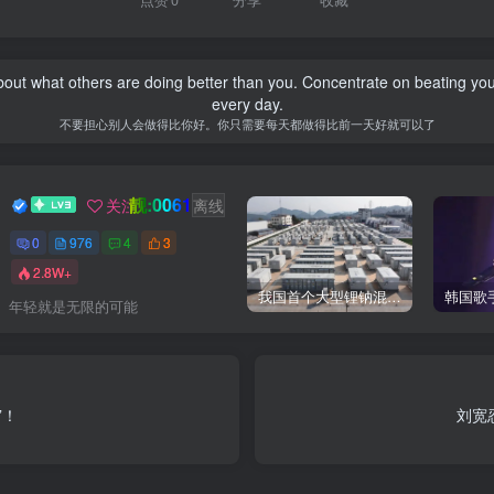
bout what others are doing better than you. Concentrate on beating yo
every day.
不要担心别人会做得比你好。你只需要每天都做得比前一天好就可以了
靓:0061
GOGO社区新闻助手
关注
离线
0
976
4
3
2.8W+
我国首个大型锂钠混合储能站投产，开启储能新时代
年轻就是无限的可能
”！
刘宽