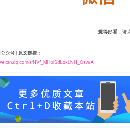
觉得好看，请
公众号 |
原文链接：
p.weixin.qq.com/s/NVf_MHpISdLokLNH_Csv9A