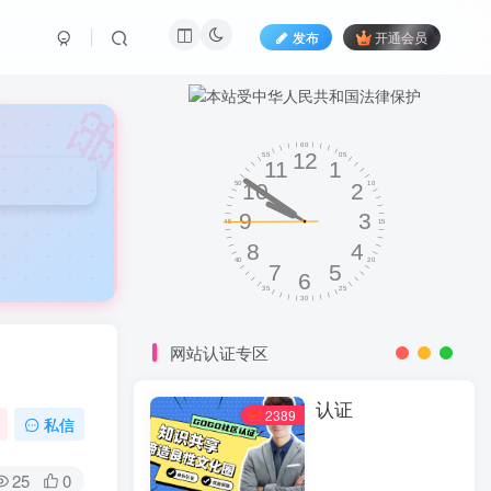
发布
开通会员
🎀
网站认证专区
认证
2389
私信
25
0