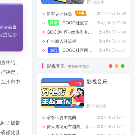
7篇文章
新客认证优惠
特惠
11月1日 18:50
GOGO社区官方成员认证
独家
4月20日 20:36
依法审查
GOGO社区–优质作者认证
4月6日 07:29
院提起公
广告商入驻流程
4月6日 07:24
GOGO社区网站搭建(自助服务)
热门
4月6日 06:51
调查终结，
影视音乐
电视剧主题曲
逮捕决定，
影视音乐
向兰州市中
778
17篇文章
家有仙妻主题曲
2月16日 19:11
讯问了被告
倚天屠龙记主题曲、片头曲
2月16日 19:11
海省循化县