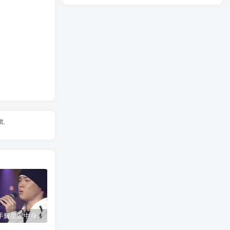
t.
韩国歌手辉星家中身亡，终年43岁，警方调查死因
神舟二十号载人飞船发射取得圆满成功
公安网安成功摧毁一网络水军团伙 15名嫌疑人落网