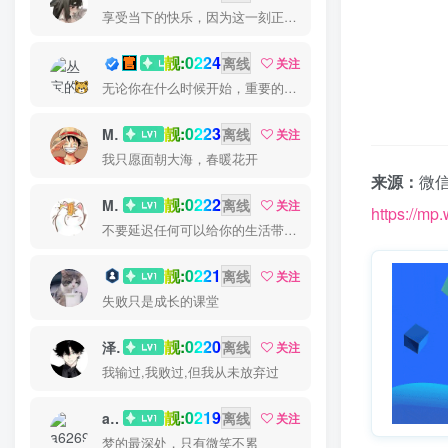
享受当下的快乐，因为这一刻正是你的人生
靓:0224
丛宝
离线
关注
无论你在什么时候开始，重要的是开始之后就不要停止
靓:0223
MS-康娃
离线
关注
我只愿面朝大海，春暖花开
来源：
微信
靓:0222
Miss 先生
离线
关注
https://m
不要延迟任何可以给你的生活带来欢笑与快乐的事情
靓:0221
猫小白
离线
关注
失败只是成长的课堂
靓:0220
泽宇
离线
关注
我输过,我败过,但我从未放弃过
靓:0219
a626911
离线
关注
梦的最深处，只有微笑不累