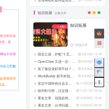
管理网站时如何提高百度权重？
知识拓展
以教为学
知识拓展
1.4W+
作权法和其他
使用、复
199篇文章
国安之盾，护航“十五五”新征程
4月13日 13:18
本网站不对用
OpenClaw 又进一步：微信直连+安全检测+版本切换
3月26日 16:28
站有权立即删
装了微信龙虾用不好？3步让你轻松指挥AI干活！
3月26日 11:25
WorkBuddy 新手村指南：10 个核心技巧帮你解锁满级虾🦞！
3月26日 08:09
。如果因使用
坚定中国特色社会主义法治的政治定力
11月20日 06:24
权益。
错判时与势，注定撞南墙
11月17日 03:54
署名文章：祖国必然统一势不可挡
10月28日 13:45
署名文章：台湾问题的由来和性质
10月27日 06:06