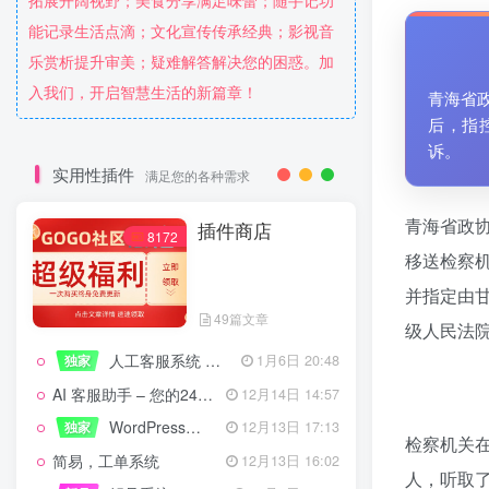
拓展开阔视野；美食分享满足味蕾；随手记功
能记录生活点滴；文化宣传传承经典；影视音
乐赏析提升审美；疑难解答解决您的困惑。加
入我们，开启智慧生活的新篇章！
青海省
后，指
诉。
实用性插件
满足您的各种需求
青海省政
插件商店
8172
移送检察
并指定由
49篇文章
级人民法
人工客服系统 技术开发文档
独家
1月6日 20:48
AI 客服助手 – 您的24/7智能客服专家
12月14日 14:57
WordPress设备管理器插件 – 专业版
独家
12月13日 17:13
检察机关
简易，工单系统
12月13日 16:02
人，听取