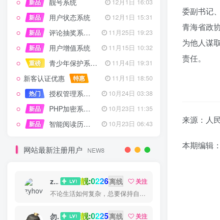
靓号系统
新品
12月1日 16:03
委副书记
用户状态系统
新品
12月1日 15:31
青海省政
评论抽奖系统 – 完整功能详解
新品
11月25日 19:23
为他人谋
用户增值系统
新品
11月15日 10:32
责任。
青少年保护系统 专为子比主题开发
重磅
11月4日 19:31
新客认证优惠
特惠
11月1日 18:50
授权管理系统子比主题专版
热门
10月24日 03:38
PHP加密系统专业版
新品
10月23日 11:35
来源：人
智能阅读历史系统
新品
10月23日 06:43
本期编辑
网站最新注册用户
NEW8
靓:0226
zyhove
离线
关注
不论生活如何复杂，总要保持自己的那一份优雅
靓:0225
勿听
离线
关注