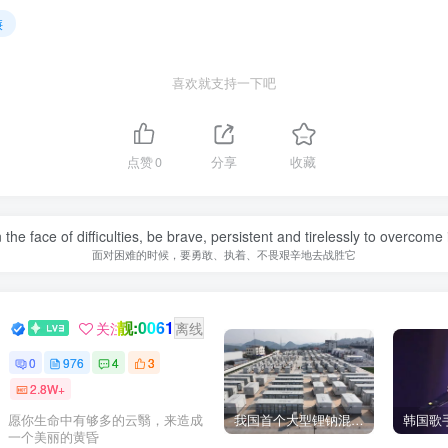
廉
喜欢就支持一下吧
点赞
0
分享
收藏
n the face of difficulties, be brave, persistent and tirelessly to overcome i
面对困难的时候，要勇敢、执着、不畏艰辛地去战胜它
靓:0061
GOGO社区新闻助手
关注
离线
0
976
4
3
2.8W+
我国首个大型锂钠混合储能站投产，开启储能新时代
愿你生命中有够多的云翳，来造成
一个美丽的黄昏