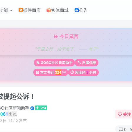
功能
插件商店
实体商城
公告
💫 今日箴言
"千里之行，始于足下。 —— 老子"
📝 GOGO社区新闻助手
🏷️ 反腐倡廉
📖 本文共计
324
字
⏱️ 阅读约
2
分钟
被提起公诉！
GO社区新闻助手
061
离线
关注
3日 14:12发布
0