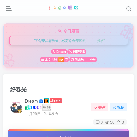

💫 今日箴言
"宝剑锋从磨砺出，梅花香自苦寒来。 —— 佚名"
🌸
📝 Dream
🏷️ 影视音乐
📖 本文共计
22
字
⏱️ 阅读约
1
分钟
好春光
Dream
靓:0001
离线
关注
私信
11月26日 12:18发布
0
50
0