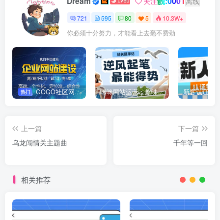
靓:0001
Dream
关注
离线
721
595
80
5
10.3W+
你必须十分努力，才能看上去毫不费劲
GOGO社区网站搭建(自助服务)
咪咪网站运营：趣味性悄悄飘起的成功风头
新客认证优
热门
上一篇
下一篇
乌龙闯情关主题曲
千年等一回
相关推荐