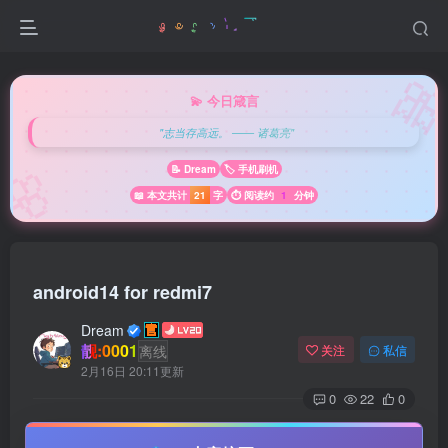

💫 今日箴言
"志当存高远。 —— 诸葛亮"
🌸
📝 Dream
🏷️ 手机刷机
📖 本文共计
21
字
⏱️ 阅读约
1
分钟
android14 for redmi7
Dream
靓:0001
离线
关注
私信
2月16日 20:11更新
0
22
0