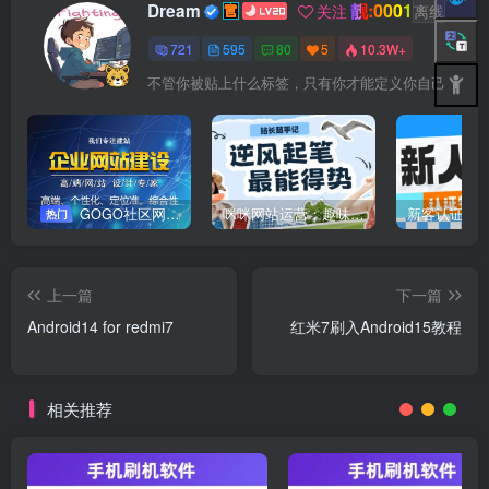
靓:0001
Dream
关注
离线
721
595
80
5
10.3W+
不管你被贴上什么标签，只有你才能定义你自己
GOGO社区网站搭建(自助服务)
咪咪网站运营：趣味性悄悄飘起的成功风头
新客认证优
热门
上一篇
下一篇
Android14 for redmi7
红米7刷入Android15教程
相关推荐