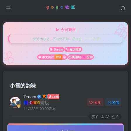

💫 今日箴言
"知之为知之，不知为不知，是知也。 —— 孔子"
🌸
📝 Dream
🏷️ 知识拓展
📖 本文共计
708
字
⏱️ 阅读约
3
分钟
小雪的韵味
Dream
靓:0001
离线
关注
私信
11月22日 09:00发布
0
23
0