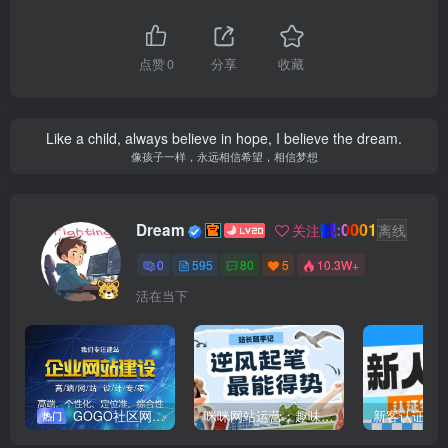
点赞
0
分享
收藏
Like a child, always believe in hope, I believe the dream.
像孩子一样，永远相信希望，相信梦想
靓:0001
Dream
关注
离线
0
595
80
5
10.3W+
活在当下
GOGO社区网站搭建(自助服务)
咪咪网站运营：趣味性悄悄飘起的成功风头
新客认证优
热门