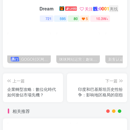
靓:0001
Dream
关注
离线
721
595
80
5
10.3W+
GOGO社区网站搭建(自助服务)
咪咪网站运营：趣味性悄悄飘起的成功风头
新客认证优
热门
上一篇
下一篇
企業轉型攻略：數位化時代
印度和巴基斯坦历史性纷
如何搶佔市場先機？
争：影响地区格局的宿怨
相关推荐