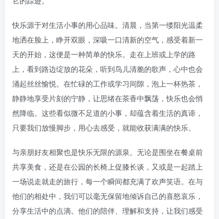
它的踪迹。
快乐源于对生活小事的用心品味。清晨，当第一缕阳光温柔
地洒在脸上，睁开双眼，深吸一口清新的空气，感受着新一
天的开始，这便是一种简单的快乐。走在上班或上学的路
上，看到路边绽放的花朵，听到鸟儿清脆的歌声，心中也会
涌起丝丝愉悦。在忙碌的工作或学习间隙，泡上一杯热茶，
静静地享受片刻的宁静，让思绪在茶香中飘荡，快乐也会悄
然降临。这些看似微不足道的小事，却蕴含着生活的真谛，
只要我们放慢脚步，用心去感受，就能收获满满的快乐。
与亲朋好友相聚也是快乐无限的源泉。无论是围坐在餐桌前
共享美食，还是在公园的长椅上促膝长谈，又或是一起踏上
一场说走就走的旅行，每一个瞬间都充满了欢声笑语。在与
他们的相处中，我们可以毫无保留地倾诉自己的喜怒哀乐，
分享生活中的点滴。他们的陪伴、理解和支持，让我们感受