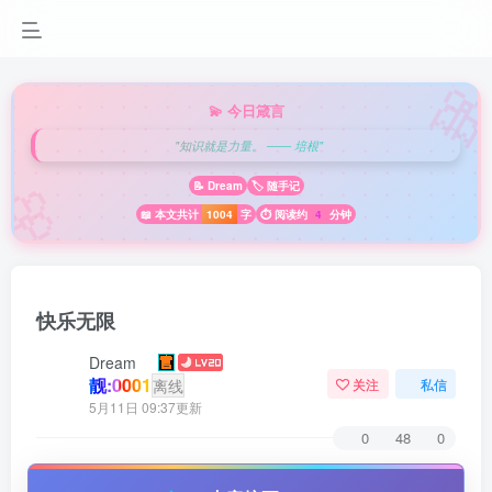

💫 今日箴言
"知识就是力量。 —— 培根"
🌸
📝 Dream
🏷️ 随手记
📖 本文共计
1004
字
⏱️ 阅读约
4
分钟
快乐无限
Dream
靓:0001
离线
关注
私信
5月11日 09:37更新
0
48
0