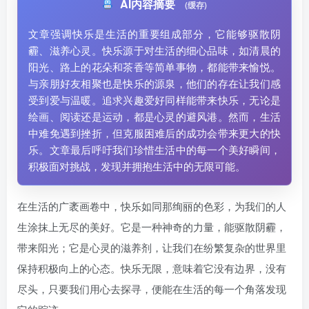
AI内容摘要
(缓存)
文章强调快乐是生活的重要组成部分，它能够驱散阴
霾、滋养心灵。快乐源于对生活的细心品味，如清晨的
阳光、路上的花朵和茶香等简单事物，都能带来愉悦。
与亲朋好友相聚也是快乐的源泉，他们的存在让我们感
受到爱与温暖。追求兴趣爱好同样能带来快乐，无论是
绘画、阅读还是运动，都是心灵的避风港。然而，生活
中难免遇到挫折，但克服困难后的成功会带来更大的快
乐。文章最后呼吁我们珍惜生活中的每一个美好瞬间，
积极面对挑战，发现并拥抱生活中的无限可能。
在生活的广袤画卷中，快乐如同那绚丽的色彩，为我们的人
生涂抹上无尽的美好。它是一种神奇的力量，能驱散阴霾，
带来阳光；它是心灵的滋养剂，让我们在纷繁复杂的世界里
保持积极向上的心态。快乐无限，意味着它没有边界，没有
尽头，只要我们用心去探寻，便能在生活的每一个角落发现