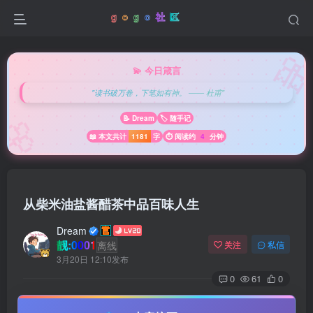

💫 今日箴言
"读书破万卷，下笔如有神。 —— 杜甫"
🌸
📝 Dream
🏷️ 随手记
📖 本文共计
1181
字
⏱️ 阅读约
4
分钟
从柴米油盐酱醋茶中品百味人生
Dream
靓:0001
离线
关注
私信
3月20日 12:10发布
0
61
0