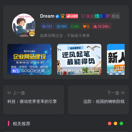
靓:0001
Dream
关注
离线
721
595
80
5
10.3W+
如果后悔过去，不如奋斗将来
GOGO社区网站搭建(自助服务)
咪咪网站运营：趣味性悄悄飘起的成功风头
新客认证优
热门
上一篇
下一篇
科技：驱动世界变革的引擎
边防：祖国的钢铁防线
相关推荐