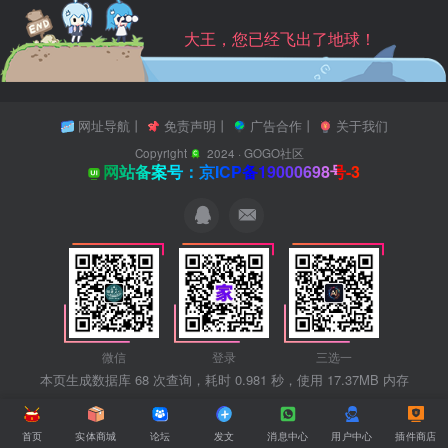
大王，您已经飞出了地球！
网址导航
丨
免责声明
丨
广告合作
丨
关于我们
Copyright
2024 ·
GOGO社区
网站备案号：京ICP备19000698号-3
微信
登录
三选一
本页生成数据库 68 次查询，耗时 0.981 秒，使用 17.37MB 内存
首页
实体商城
论坛
发文
消息中心
用户中心
插件商店