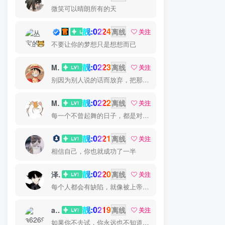
微笑可以晴朗所有的天
靓:0224
丛宝
离线
关注
不要让你的梦想只是想想而已
靓:0223
MS-康娃
离线
关注
别因为别人说的话而放弃，把那些话当做加倍努力的动力
靓:0222
Miss 先生
离线
关注
每一个不曾起舞的日子，都是对生命的辜负
靓:0221
猫小白
离线
关注
相信自己，你也就成功了一半
靓:0220
泽宇
离线
关注
每个人都会有缺陷，就像被上帝咬过的苹果，有的人缺陷比较大，正是因为上帝特别喜欢他的芬芳
靓:0219
a626911
离线
关注
如果你不去试，你永远也不知道结果，所以去试试吧