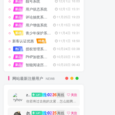
靓号系统
新品
12月1日 16:03
用户状态系统
新品
12月1日 15:31
评论抽奖系统 – 完整功能详解
新品
11月25日 19:23
用户增值系统
新品
11月15日 10:32
青少年保护系统 专为子比主题开发
重磅
11月4日 19:31
新客认证优惠
特惠
11月1日 18:50
授权管理系统子比主题专版
热门
10月24日 03:38
PHP加密系统专业版
新品
10月23日 11:35
智能阅读历史系统
新品
10月23日 06:43
网站最新注册用户
NEW8
靓:0226
zyhove
离线
关注
你若将过去抱的太紧，怎么能腾出手来拥抱现在？
靓:0225
勿听
离线
关注