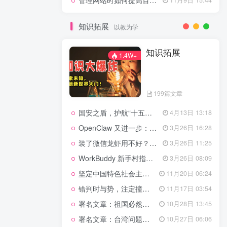
管理网站时如何提高百度权重？
知识拓展
以教为学
知识拓展
1.4W+
199篇文章
国安之盾，护航“十五五”新征程
4月13日 13:18
OpenClaw 又进一步：微信直连+安全检测+版本切换
3月26日 16:28
装了微信龙虾用不好？3步让你轻松指挥AI干活！
3月26日 11:25
WorkBuddy 新手村指南：10 个核心技巧帮你解锁满级虾🦞！
3月26日 08:09
坚定中国特色社会主义法治的政治定力
11月20日 06:24
错判时与势，注定撞南墙
11月17日 03:54
署名文章：祖国必然统一势不可挡
10月28日 13:45
署名文章：台湾问题的由来和性质
10月27日 06:06