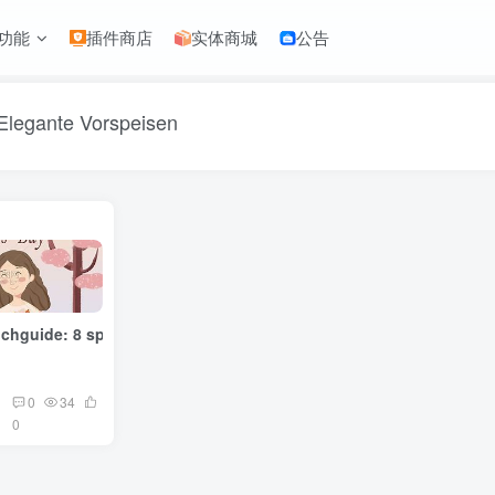
功能
插件商店
实体商城
公告
Elegante Vorspeisen
chguide: 8 spezielle Gerichte für Mama
0
34
0