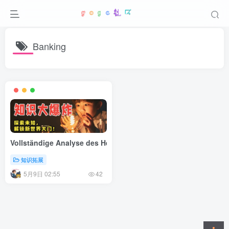
Banking
Vollständige Analyse des Herstellungsprozesses von Bankkarte
知识拓展
5月9日 02:55
42