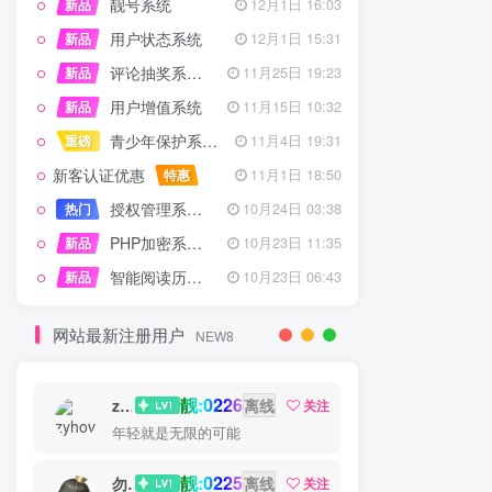
靓号系统
新品
12月1日 16:03
用户状态系统
新品
12月1日 15:31
评论抽奖系统 – 完整功能详解
新品
11月25日 19:23
用户增值系统
新品
11月15日 10:32
青少年保护系统 专为子比主题开发
重磅
11月4日 19:31
新客认证优惠
特惠
11月1日 18:50
授权管理系统子比主题专版
热门
10月24日 03:38
PHP加密系统专业版
新品
10月23日 11:35
智能阅读历史系统
新品
10月23日 06:43
网站最新注册用户
NEW8
靓:0226
zyhove
离线
关注
年轻就是无限的可能
靓:0225
勿听
离线
关注