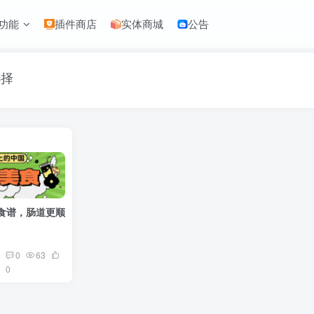
功能
插件商店
实体商城
公告
选择
食谱，肠道更顺畅！
0
63
0