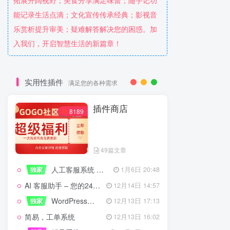
拓展开阔视野；美食分享满足味蕾；随手记功
能记录生活点滴；文化宣传传承经典；影视音
乐赏析提升审美；疑难解答解决您的困惑。加
入我们，开启智慧生活的新篇章！
实用性插件
满足您的各种需求
插件商店
8189
49篇文章
人工客服系统 技术开发文档
独家
1月6日 20:48
AI 客服助手 – 您的24/7智能客服专家
12月14日 14:57
WordPress设备管理器插件 – 专业版
独家
12月13日 17:13
简易，工单系统
12月13日 16:02