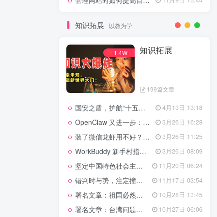
管理网站时如何提高百度权重？
知识拓展
以教为学
知识拓展
1.4W+
199篇文章
国安之盾，护航“十五五”新征程
4月13日 13:18
OpenClaw 又进一步：微信直连+安全检测+版本切换
3月26日 16:28
装了微信龙虾用不好？3步让你轻松指挥AI干活！
3月26日 11:25
WorkBuddy 新手村指南：10 个核心技巧帮你解锁满级虾🦞！
3月26日 08:09
坚定中国特色社会主义法治的政治定力
11月20日 06:24
错判时与势，注定撞南墙
11月17日 03:54
署名文章：祖国必然统一势不可挡
10月28日 13:45
署名文章：台湾问题的由来和性质
10月27日 06:06