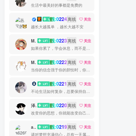
生活中最美好的事都是免费的
靓:0224
丛宝
离线
关注
越长大越孤单 ，越长大越不安
靓:0223
MS-康娃
离线
关注
如果你累了，学会休息，而不是放弃
靓:0222
Miss 先生
离线
关注
当你的信念强于你的胆怯时，你就可以将梦想变为现实了
靓:0221
猫小白
离线
关注
不论生活如何复杂，总要保持自己的那一份优雅
靓:0220
泽宇
离线
关注
改变你的思想，你就能改变自己的命运
靓:0219
a626911
离线
关注
请对梦想充满信心，总有一天属于你的彩虹会在天空微笑