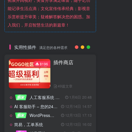
拓展开阔视野；美食分享满足味蕾；随手记功
能记录生活点滴；文化宣传传承经典；影视音
乐赏析提升审美；疑难解答解决您的困惑。加
入我们，开启智慧生活的新篇章！
实用性插件
满足您的各种需求
插件商店
8196
49篇文章
人工客服系统 技术开发文档
独家
1月6日 20:48
AI 客服助手 – 您的24/7智能客服专家
12月14日 14:57
WordPress设备管理器插件 – 专业版
独家
12月13日 17:13
简易，工单系统
12月13日 16:02