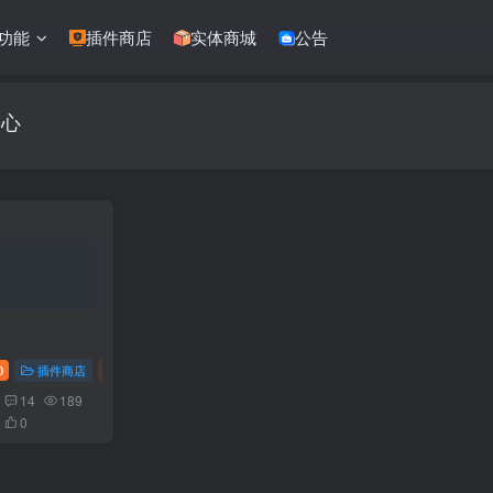
功能
插件商店
实体商城
公告
中心
0
插件商店
软件开发
14
189
0