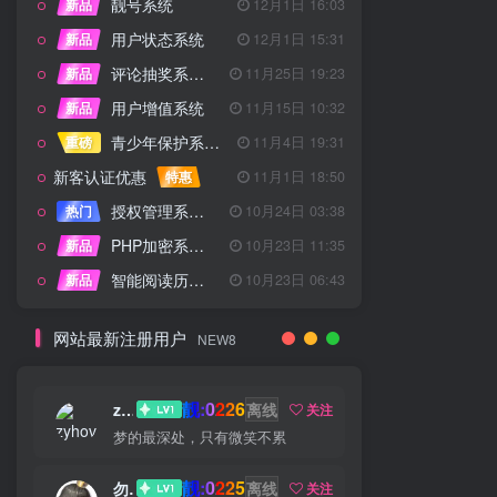
靓号系统
新品
12月1日 16:03
用户状态系统
新品
12月1日 15:31
评论抽奖系统 – 完整功能详解
新品
11月25日 19:23
用户增值系统
新品
11月15日 10:32
青少年保护系统 专为子比主题开发
重磅
11月4日 19:31
新客认证优惠
特惠
11月1日 18:50
授权管理系统子比主题专版
热门
10月24日 03:38
PHP加密系统专业版
新品
10月23日 11:35
智能阅读历史系统
新品
10月23日 06:43
网站最新注册用户
NEW8
靓:0226
zyhove
离线
关注
梦的最深处，只有微笑不累
靓:0225
勿听
离线
关注