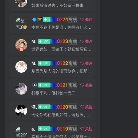
如果后悔过去，不如奋斗将来
靓:0224
丛宝
离线
关注
幸福不在于你是谁，你拥有什么，而仅仅在于你自己怎么看待
靓:0223
MS-康娃
离线
关注
世界犹如一面镜子：朝它皱眉它就朝你皱眉，朝它微笑它也吵你微笑
靓:0222
Miss 先生
离线
关注
别因为别人说的话而放弃，把那些话当做加倍努力的动力
靓:0221
猫小白
离线
关注
我很平凡，但我独一无二
靓:0220
泽宇
离线
关注
无论你现在感觉如何，请起床、穿好衣服然后为你的梦想而奋斗
靓:0219
a626911
离线
关注
幸福不会遗漏任何人，迟早有一天它会找到你