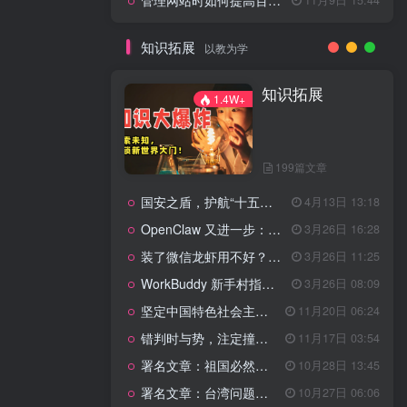
管理网站时如何提高百度权重？
知识拓展
以教为学
知识拓展
1.4W+
199篇文章
国安之盾，护航“十五五”新征程
4月13日 13:18
OpenClaw 又进一步：微信直连+安全检测+版本切换
3月26日 16:28
装了微信龙虾用不好？3步让你轻松指挥AI干活！
3月26日 11:25
WorkBuddy 新手村指南：10 个核心技巧帮你解锁满级虾🦞！
3月26日 08:09
坚定中国特色社会主义法治的政治定力
11月20日 06:24
错判时与势，注定撞南墙
11月17日 03:54
署名文章：祖国必然统一势不可挡
10月28日 13:45
署名文章：台湾问题的由来和性质
10月27日 06:06