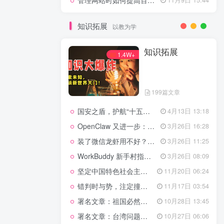
管理网站时如何提高百度权重？
知识拓展
以教为学
知识拓展
1.4W+
199篇文章
国安之盾，护航“十五五”新征程
4月13日 13:18
OpenClaw 又进一步：微信直连+安全检测+版本切换
3月26日 16:28
装了微信龙虾用不好？3步让你轻松指挥AI干活！
3月26日 11:25
WorkBuddy 新手村指南：10 个核心技巧帮你解锁满级虾🦞！
3月26日 08:09
坚定中国特色社会主义法治的政治定力
11月20日 06:24
错判时与势，注定撞南墙
11月17日 03:54
署名文章：祖国必然统一势不可挡
10月28日 13:45
署名文章：台湾问题的由来和性质
10月27日 06:06