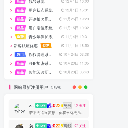
靓号系统
新品
12月1日 16:03
用户状态系统
新品
12月1日 15:31
评论抽奖系统 – 完整功能详解
新品
11月25日 19:23
用户增值系统
新品
11月15日 10:32
青少年保护系统 专为子比主题开发
重磅
11月4日 19:31
新客认证优惠
特惠
11月1日 18:50
授权管理系统子比主题专版
热门
10月24日 03:38
PHP加密系统专业版
新品
10月23日 11:35
智能阅读历史系统
新品
10月23日 06:43
网站最新注册用户
NEW8
靓:0226
zyhove
离线
关注
若不去追逐梦想，你将永远无法抓住梦想
靓:0225
勿听
离线
关注