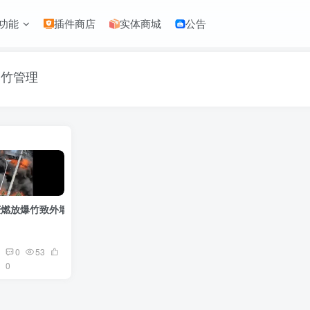
功能
插件商店
实体商城
公告
爆竹管理
庆燃放爆竹致外墙着火，幸无人员伤亡
0
53
0