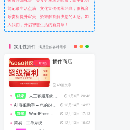
拓展开阔视野；美食分享满足味蕾；随手记功
能记录生活点滴；文化宣传传承经典；影视音
乐赏析提升审美；疑难解答解决您的困惑。加
入我们，开启智慧生活的新篇章！
实用性插件
满足您的各种需求
插件商店
8182
49篇文章
人工客服系统 技术开发文档
独家
1月6日 20:48
AI 客服助手 – 您的24/7智能客服专家
12月14日 14:57
WordPress设备管理器插件 – 专业版
独家
12月13日 17:13
简易，工单系统
12月13日 16:02