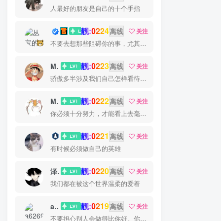
人最好的朋友是自己的十个手指
靓:0224
丛宝
离线
关注
不要去想那些阻碍你的事，尤其是那些自己想象出来的事
靓:0223
MS-康娃
离线
关注
骄傲多半涉及我们自己怎样看待自己，而虚荣则涉及我们想别人怎样看我们
靓:0222
Miss 先生
离线
关注
你必须十分努力，才能看上去毫不费劲
靓:0221
猫小白
离线
关注
有时候必须做自己的英雄
靓:0220
泽宇
离线
关注
我们都在被这个世界温柔的爱着
靓:0219
a626911
离线
关注
不要担心别人会做得比你好。你只需要每天都做得比前一天好就可以了