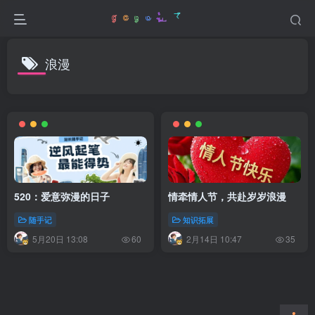
浪漫
520：爱意弥漫的日子
情牵情人节，共赴岁岁浪漫
随手记
知识拓展
5月20日 13:08
2月14日 10:47
60
35