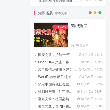
管理网站时如何提高百度权重？
知识拓展
以教为学
知识拓展
1.4W+
199篇文章
国安之盾，护航“十五五”新征程
4月13日 13:18
OpenClaw 又进一步：微信直连+安全检测+版本切换
3月26日 16:28
装了微信龙虾用不好？3步让你轻松指挥AI干活！
3月26日 11:25
WorkBuddy 新手村指南：10 个核心技巧帮你解锁满级虾🦞！
3月26日 08:09
坚定中国特色社会主义法治的政治定力
11月20日 06:24
错判时与势，注定撞南墙
11月17日 03:54
署名文章：祖国必然统一势不可挡
10月28日 13:45
署名文章：台湾问题的由来和性质
10月27日 06:06