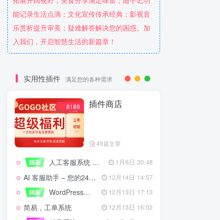
拓展开阔视野；美食分享满足味蕾；随手记功
能记录生活点滴；文化宣传传承经典；影视音
乐赏析提升审美；疑难解答解决您的困惑。加
入我们，开启智慧生活的新篇章！
实用性插件
满足您的各种需求
插件商店
8189
49篇文章
人工客服系统 技术开发文档
独家
1月6日 20:48
AI 客服助手 – 您的24/7智能客服专家
12月14日 14:57
WordPress设备管理器插件 – 专业版
独家
12月13日 17:13
简易，工单系统
12月13日 16:02