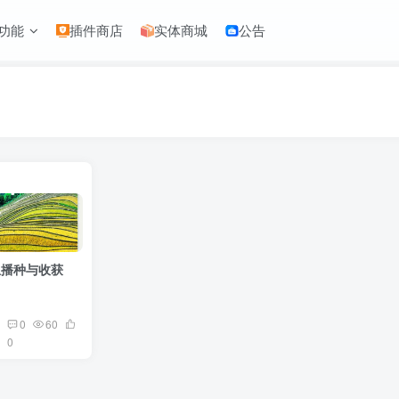
功能
插件商店
实体商城
公告
里播种与收获
0
60
0