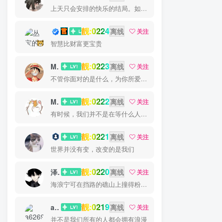
上天只会安排的快乐的结局。如果不快乐，说明还不是最后结局
靓:0224
丛宝
离线
关注
智慧比财富更宝贵
靓:0223
MS-康娃
离线
关注
不管你面对的是什么，为你所爱的而奋斗都会是值得的
靓:0222
Miss 先生
离线
关注
有时候，我们并不是在等什么人或什么事。我们只是在静待岁月改变自己
靓:0221
猫小白
离线
关注
世界并没有变，改变的是我们
靓:0220
泽宇
离线
关注
海浪宁可在挡路的礁山上撞得粉碎，也不肯后退一步
靓:0219
a626911
离线
关注
并不是我们所有的人都会拥有浪漫