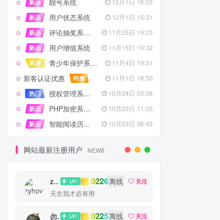
靓号系统
新品
12月1日 16:03
用户状态系统
新品
12月1日 15:31
评论抽奖系统 – 完整功能详解
新品
11月25日 19:23
用户增值系统
新品
11月15日 10:32
青少年保护系统 专为子比主题开发
重磅
11月4日 19:31
新客认证优惠
特惠
11月1日 18:50
授权管理系统子比主题专版
热门
10月24日 03:38
PHP加密系统专业版
新品
10月23日 11:35
智能阅读历史系统
新品
10月23日 06:43
网站最新注册用户
NEW8
靓:0226
zyhove
离线
关注
天生我才必有用
靓:0225
勿听
离线
关注