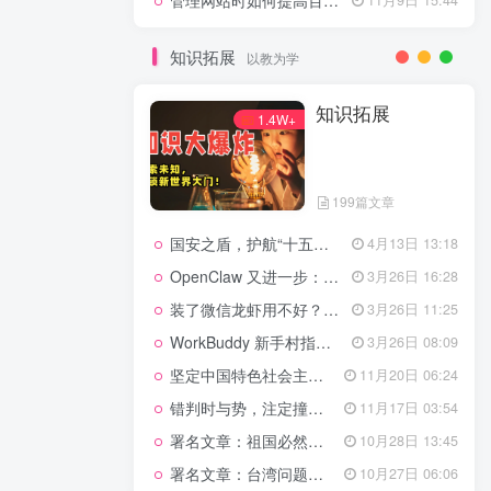
管理网站时如何提高百度权重？
知识拓展
以教为学
知识拓展
1.4W+
199篇文章
国安之盾，护航“十五五”新征程
4月13日 13:18
OpenClaw 又进一步：微信直连+安全检测+版本切换
3月26日 16:28
装了微信龙虾用不好？3步让你轻松指挥AI干活！
3月26日 11:25
WorkBuddy 新手村指南：10 个核心技巧帮你解锁满级虾🦞！
3月26日 08:09
坚定中国特色社会主义法治的政治定力
11月20日 06:24
错判时与势，注定撞南墙
11月17日 03:54
署名文章：祖国必然统一势不可挡
10月28日 13:45
署名文章：台湾问题的由来和性质
10月27日 06:06