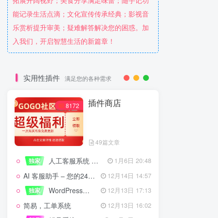
拓展开阔视野；美食分享满足味蕾；随手记功
能记录生活点滴；文化宣传传承经典；影视音
乐赏析提升审美；疑难解答解决您的困惑。加
入我们，开启智慧生活的新篇章！
实用性插件
满足您的各种需求
插件商店
8172
49篇文章
人工客服系统 技术开发文档
独家
1月6日 20:48
AI 客服助手 – 您的24/7智能客服专家
12月14日 14:57
WordPress设备管理器插件 – 专业版
独家
12月13日 17:13
简易，工单系统
12月13日 16:02