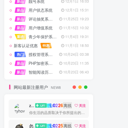
靓号系统
新品
12月1日 16:03
用户状态系统
新品
12月1日 15:31
评论抽奖系统 – 完整功能详解
新品
11月25日 19:23
用户增值系统
新品
11月15日 10:32
青少年保护系统 专为子比主题开发
重磅
11月4日 19:31
新客认证优惠
特惠
11月1日 18:50
授权管理系统子比主题专版
热门
10月24日 03:38
PHP加密系统专业版
新品
10月23日 11:35
智能阅读历史系统
新品
10月23日 06:43
网站最新注册用户
NEW8
靓:0226
zyhove
离线
关注
你生活的品质取决于你所提出的问题
靓:0225
勿听
离线
关注