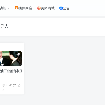
功能
插件商店
实体商城
公告
领导人
油工业部部长王涛逝世，享年93岁
4
57
0