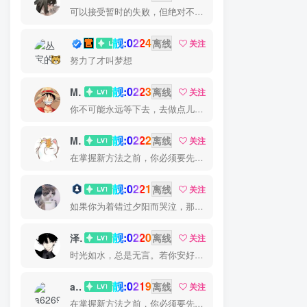
可以接受暂时的失败，但绝对不能接受未曾奋斗过的自己
靓:0224
丛宝
离线
关注
努力了才叫梦想
靓:0223
MS-康娃
离线
关注
你不可能永远等下去，去做点儿什么，让一切成真
靓:0222
Miss 先生
离线
关注
在掌握新方法之前，你必须要先换一种思考方法
靓:0221
猫小白
离线
关注
如果你为着错过夕阳而哭泣，那么你就要错群星了
靓:0220
泽宇
离线
关注
时光如水，总是无言。若你安好，便是晴天
靓:0219
a626911
离线
关注
在掌握新方法之前，你必须要先换一种思考方法