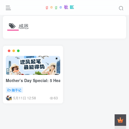
感恩
Mother’s Day Special: 5 Heartwarming Ways to Surprise Your
随手记
5月11日 12:58
63