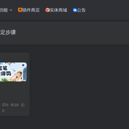
功能
插件商店
实体商城
公告
绑定步骤
0
20
0