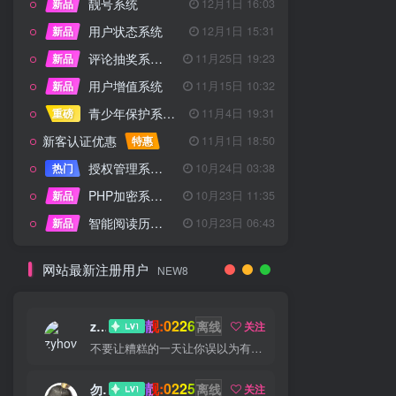
靓号系统
新品
12月1日 16:03
用户状态系统
新品
12月1日 15:31
评论抽奖系统 – 完整功能详解
新品
11月25日 19:23
用户增值系统
新品
11月15日 10:32
青少年保护系统 专为子比主题开发
重磅
11月4日 19:31
新客认证优惠
特惠
11月1日 18:50
授权管理系统子比主题专版
热门
10月24日 03:38
PHP加密系统专业版
新品
10月23日 11:35
智能阅读历史系统
新品
10月23日 06:43
网站最新注册用户
NEW8
靓:0226
zyhove
离线
关注
不要让糟糕的一天让你误以为有个糟糕的人生
靓:0225
勿听
离线
关注