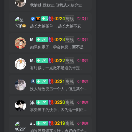
我输过,我败过,但我从未放弃过
靓:0224
丛宝
离线
关注
越长大越孤单 ，越长大越不安
靓:0223
MS-康娃
离线
关注
如果你累了，学会休息，而不是放弃
靓:0222
Miss 先生
离线
关注
有时候，一点微不足道的肯定，对我却意义非凡
靓:0221
猫小白
离线
关注
没人能改变另一个人，但是某个人能成为一个人改变的原因
靓:0220
泽宇
离线
关注
享受当下的快乐，因为这一刻正是你的人生
靓:0219
a626911
离线
关注
如果没有切实执行，再好的点子也是徒劳