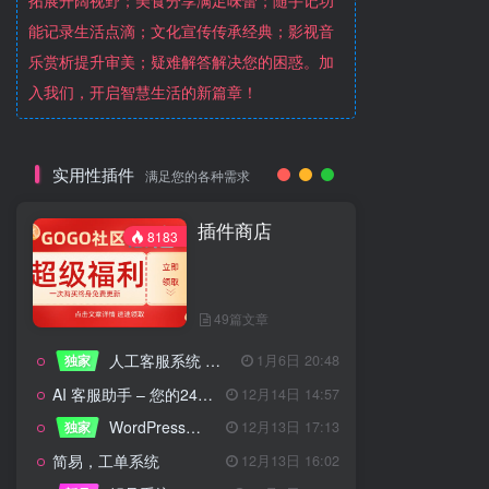
拓展开阔视野；美食分享满足味蕾；随手记功
能记录生活点滴；文化宣传传承经典；影视音
乐赏析提升审美；疑难解答解决您的困惑。加
入我们，开启智慧生活的新篇章！
实用性插件
满足您的各种需求
插件商店
8183
49篇文章
人工客服系统 技术开发文档
独家
1月6日 20:48
AI 客服助手 – 您的24/7智能客服专家
12月14日 14:57
WordPress设备管理器插件 – 专业版
独家
12月13日 17:13
简易，工单系统
12月13日 16:02