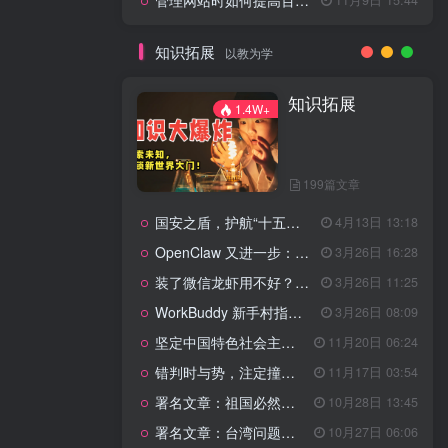
管理网站时如何提高百度权重？
知识拓展
以教为学
知识拓展
1.4W+
199篇文章
国安之盾，护航“十五五”新征程
4月13日 13:18
OpenClaw 又进一步：微信直连+安全检测+版本切换
3月26日 16:28
装了微信龙虾用不好？3步让你轻松指挥AI干活！
3月26日 11:25
WorkBuddy 新手村指南：10 个核心技巧帮你解锁满级虾🦞！
3月26日 08:09
坚定中国特色社会主义法治的政治定力
11月20日 06:24
错判时与势，注定撞南墙
11月17日 03:54
署名文章：祖国必然统一势不可挡
10月28日 13:45
署名文章：台湾问题的由来和性质
10月27日 06:06