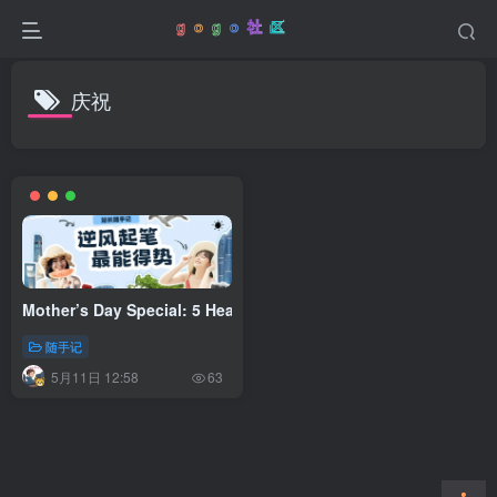
庆祝
Mother’s Day Special: 5 Heartwarming Ways to Surprise Your
随手记
5月11日 12:58
63