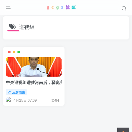
巡视组
中央巡视组进驻河南后，翟晓宾任上落马
反腐倡廉
4月25日 07:09
84