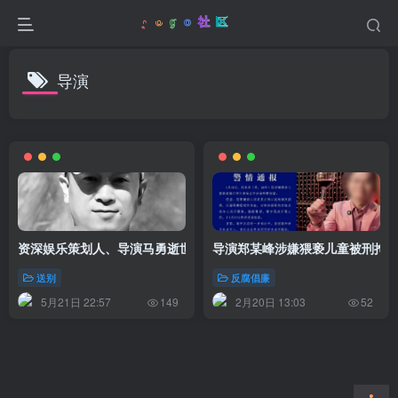
导演
资深娱乐策划人、导演马勇逝世，终年51岁
导演郑某峰涉嫌猥亵儿童被刑拘
送别
反腐倡廉
5月21日 22:57
2月20日 13:03
149
52