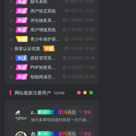
靓号系统
新品
12月1日 16:03
用户状态系统
新品
12月1日 15:31
评论抽奖系统 – 完整功能详解
新品
11月25日 19:23
用户增值系统
新品
11月15日 10:32
青少年保护系统 专为子比主题开发
重磅
11月4日 19:31
新客认证优惠
特惠
11月1日 18:50
授权管理系统子比主题专版
热门
10月24日 03:38
PHP加密系统专业版
新品
10月23日 11:35
智能阅读历史系统
新品
10月23日 06:43
网站最新注册用户
NEW8
靓:0226
zyhove
离线
关注
做许多事情的捷径就是一次只做一件一件事
靓:0225
勿听
离线
关注