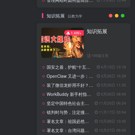
管理网站时如何提高百度权重？
知识拓展
以教为学
知识拓展
1.4W+
199篇文章
国安之盾，护航“十五五”新征程
4月13日 13:18
OpenClaw 又进一步：微信直连+安全检测+版本切换
3月26日 16:28
装了微信龙虾用不好？3步让你轻松指挥AI干活！
3月26日 11:25
WorkBuddy 新手村指南：10 个核心技巧帮你解锁满级虾🦞！
3月26日 08:09
坚定中国特色社会主义法治的政治定力
11月20日 06:24
错判时与势，注定撞南墙
11月17日 03:54
署名文章：祖国必然统一势不可挡
10月28日 13:45
署名文章：台湾问题的由来和性质
10月27日 06:06