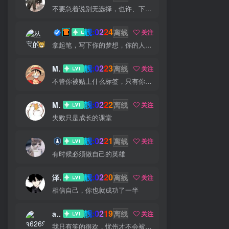
不要急着说别无选择，也许、下个路口就会遇见希望
靓:0224
丛宝
离线
关注
拿起笔，写下你的梦想，你的人生就从此刻起航
靓:0223
MS-康娃
离线
关注
不管你被贴上什么标签，只有你才能定义你自己
靓:0222
Miss 先生
离线
关注
失败只是成长的课堂
靓:0221
猫小白
离线
关注
有时候必须做自己的英雄
靓:0220
泽宇
离线
关注
相信自己，你也就成功了一半
靓:0219
a626911
离线
关注
我只有笑的很欢，忧伤才不会被看穿