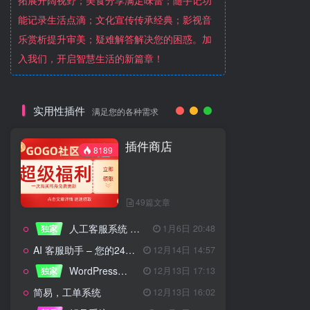
拓展开阔视野；美食分享满足味蕾；随手记功
能记录生活点滴；文化宣传传承经典；影视音
乐赏析提升审美；疑难解答解决您的困惑。加
入我们，开启智慧生活的新篇章！
实用性插件
满足您的各种需求
插件商店
8189
49篇文章
人工客服系统 技术开发文档
独家
1月6日 20:48
AI 客服助手 – 您的24/7智能客服专家
12月14日 14:57
WordPress设备管理器插件 – 专业版
独家
12月13日 17:13
简易，工单系统
12月13日 16:02