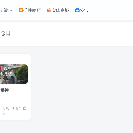
功能
插件商店
实体商城
公告
纪念日
承精神
0
97
0